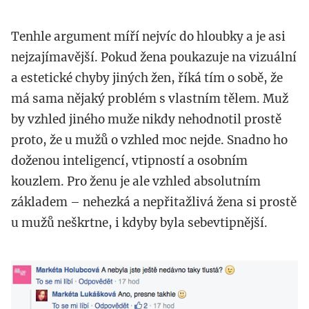
Tenhle argument míří nejvíc do hloubky a je asi
nejzajímavější. Pokud žena poukazuje na vizuální
a estetické chyby jiných žen, říká tím o sobě, že
má sama nějaký problém s vlastním tělem. Muž
by vzhled jiného muže nikdy nehodnotil prostě
proto, že u mužů o vzhled moc nejde. Snadno ho
doženou inteligencí, vtipností a osobním
kouzlem. Pro ženu je ale vzhled absolutním
základem – nehezká a nepřitažlivá žena si prostě
u mužů neškrtne, i kdyby byla sebevtipnější.
opr_snimek_obrazovky_2016-
02-