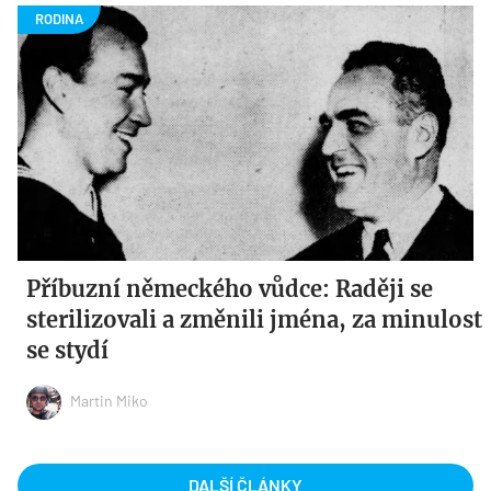
Příbuzní německého vůdce: Raději se
sterilizovali a změnili jména, za minulost
se stydí
Martin Miko
DALŠÍ ČLÁNKY