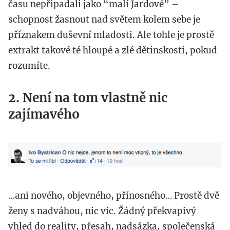
času nepřipadali jako “malí Jardové” –
schopnost žasnout nad světem kolem sebe je
příznakem duševní mladosti. Ale tohle je prostě
extrakt takové té hloupé a zlé dětinskosti, pokud
rozumíte.
2. Není na tom vlastně nic
zajímavého
snimek_obrazovky_2016-
02-
24_v_12.05.21.png
…ani nového, objevného, přínosného… Prostě dvě
ženy s nadváhou, nic víc. Žádný překvapivý
vhled do reality, přesah, nadsázka, společenská