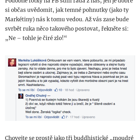
Podobné fotky na FB sdílí řada z nás, jen je dobré
si občas uvědomit, jak temné pohnutky (jako ty
Markétiny) nás k tomu vedou. Až vás zase bude
svrbět ruka něco takového postovat, řekněte si:
„Ne – tohle je čiré zlo!“
snimek_obrazovky_2016-
02-
24_v_12.07.38.png
Chovejte se prostě jako tři buddhistické „moudré