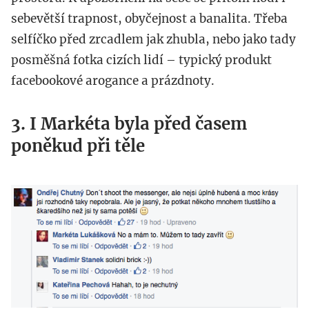
sebevětší trapnost, obyčejnost a banalita. Třeba
selfíčko před zrcadlem jak zhubla, nebo jako tady
posměšná fotka cizích lidí – typický produkt
facebookové arogance a prázdnoty.
3. I Markéta byla před časem
poněkud při těle
snimek_obrazovky_2016-
02-
24_v_12.04.02.png