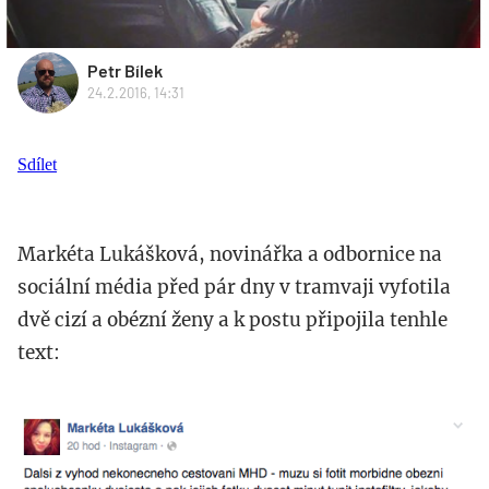
Petr Bílek
24.2.2016, 14:31
Sdílet
Markéta Lukášková, novinářka a odbornice na
sociální média před pár dny v tramvaji vyfotila
dvě cizí a obézní ženy a k postu připojila tenhle
text:
snimek_obrazovky_2016-
02-