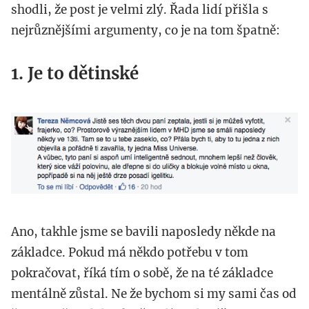
shodli, že post je velmi zlý. Řada lidí přišla s
nejrůznějšími argumenty, co je na tom špatně:
1. Je to dětinské
snimek_obrazovky_2016-
02-
24_v_12.02.18.png
Ano, takhle jsme se bavili naposledy někde na
základce. Pokud má někdo potřebu v tom
pokračovat, říká tím o sobě, že na té základce
mentálně zůstal. Ne že bychom si my sami čas od