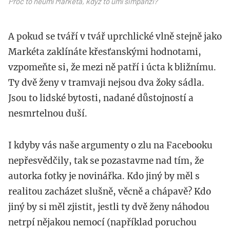
Proč to neumí Markéta, když to umí šimpanzi?
A pokud se tváří v tvář uprchlické vlně stejně jako
Markéta zaklínáte křesťanskými hodnotami,
vzpomeňte si, že mezi ně patří i úcta k bližnímu.
Ty dvě ženy v tramvaji nejsou dva žoky sádla.
Jsou to lidské bytosti, nadané důstojností a
nesmrtelnou duší.
I kdyby vás naše argumenty o zlu na Facebooku
nepřesvědčily, tak se pozastavme nad tím, že
autorka fotky je novinářka. Kdo jiný by měl s
realitou zacházet slušně, věcně a chápavě? Kdo
jiný by si měl zjistit, jestli ty dvě ženy náhodou
netrpí nějakou nemocí (například poruchou