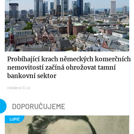
Probíhající krach německých komerčních
nemovitostí začíná ohrožovat tamní
bankovní sektor
redakce G.cz
DOPORUČUJEME