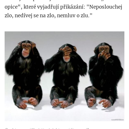
opice“, které vyjadřují přikázání: "Neposlouchej
zlo, nedívej se na zlo, nemluv o zlu."
maxresdefault-
2.jpg