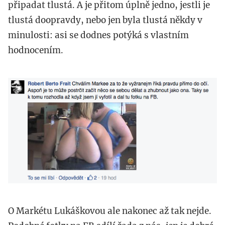
připadat tlustá. A je přitom úplně jedno, jestli je
tlustá doopravdy, nebo jen byla tlustá někdy v
minulosti: asi se dodnes potýká s vlastním
hodnocením.
snimek_obrazovky_2016-
02-
24_v_12.05.54.png
O Markétu Lukáškovou ale nakonec až tak nejde.