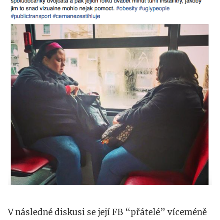
24_v_11.44.28.png
V následné diskusi se její FB “přátelé” víceméně