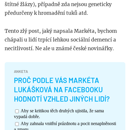
štítné žlázy), případně zda nejsou geneticky
předurčeny k hromadění tuků atd.
Tento zlý post, jaký napsala Markéta, bychom
chápali u lidí trpící lehkou sociální demencí a
necitlivostí. Ne ale u známé české novinářky.
ANKETA
PROČ PODLE VÁS MARKÉTA
LUKÁŠKOVÁ NA FACEBOOKU
HODNOTÍ VZHLED JINÝCH LIDÍ?
Aby se kritikou těch druhých ujistila, že sama
vypadá dobře.
Aby zahnala vnitřní prázdnotu a pocit nenaplněnosti
a zmaru.