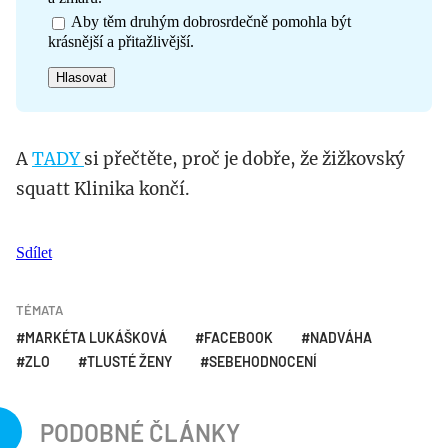
Aby těm druhým dobrosrdečně pomohla být
krásnější a přitažlivější.
A
TADY
si přečtěte, proč je dobře, že žižkovský
squatt Klinika končí.
Sdílet
TÉMATA
MARKÉTA LUKÁŠKOVÁ
FACEBOOK
NADVÁHA
ZLO
TLUSTÉ ŽENY
SEBEHODNOCENÍ
PODOBNÉ ČLÁNKY