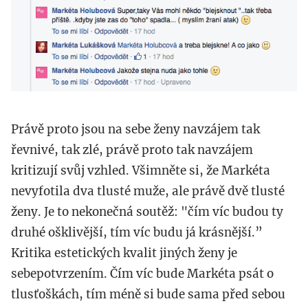
24_v_12.08.13_0.png
Právě proto jsou na sebe ženy navzájem tak
řevnivé, tak zlé, právě proto tak navzájem
kritizují svůj vzhled. Všimněte si, že Markéta
nevyfotila dva tlusté muže, ale právě dvě tlusté
ženy. Je to nekonečná soutěž: "čím víc budou ty
druhé ošklivější, tím víc budu já krásnější.”
Kritika estetických kvalit jiných ženy je
sebepotvrzením. Čím víc bude Markéta psát o
tlusťoškách, tím méně si bude sama před sebou