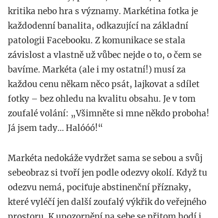
kritika nebo hra s významy. Markétina fotka je
každodenní banalita, odkazující na základní
patologii Facebooku. Z komunikace se stala
závislost a vlastně už vůbec nejde o to, o čem se
bavíme. Markéta (ale i my ostatní!) musí za
každou cenu někam něco psát, lajkovat a sdílet
fotky – bez ohledu na kvalitu obsahu. Je v tom
zoufalé volání: „Všimněte si mne někdo proboha!
Já jsem tady… Halóóó!“
Markéta nedokáže vydržet sama se sebou a svůj
sebeobraz si tvoří jen podle odezvy okolí. Když tu
odezvu nemá, pociťuje abstinenční příznaky,
které vyléčí jen další zoufalý výkřik do veřejného
prostoru. K upozornění na sebe se přitom hodí i