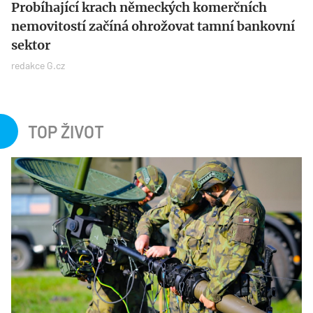
Probíhající krach německých komerčních
nemovitostí začíná ohrožovat tamní bankovní
sektor
redakce G.cz
TOP ŽIVOT