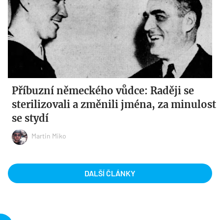
Příbuzní německého vůdce: Raději se
sterilizovali a změnili jména, za minulost
se stydí
Martin Miko
DALŠÍ ČLÁNKY