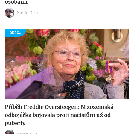
osobami
Martin Miko
Příběh Freddie Oversteegen: Nizozemská
odbojářka bojovala proti nacistům už od
puberty
Martin Miko