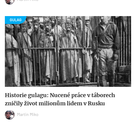
Historie gulagu: Nucené práce v táborech
zničily život milionům lidem v Rusku
Martin Miko