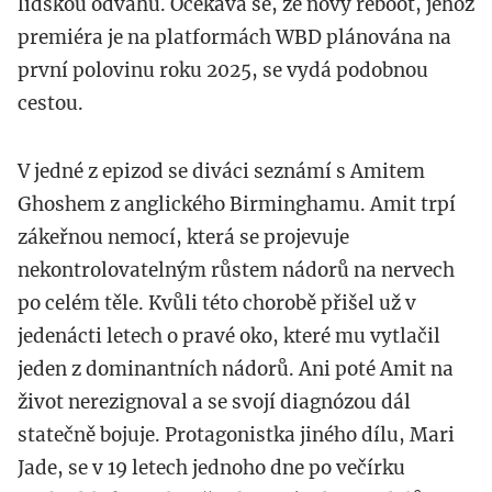
lidskou odvahu. Očekává se, že nový reboot, jehož
premiéra je na platformách WBD plánována na
první polovinu roku 2025, se vydá podobnou
cestou.
V jedné z epizod se diváci seznámí s Amitem
Ghoshem z anglického Birminghamu. Amit trpí
zákeřnou nemocí, která se projevuje
nekontrolovatelným růstem nádorů na nervech
po celém těle. Kvůli této chorobě přišel už v
jedenácti letech o pravé oko, které mu vytlačil
jeden z dominantních nádorů. Ani poté Amit na
život nerezignoval a se svojí diagnózou dál
statečně bojuje. Protagonistka jiného dílu, Mari
Jade, se v 19 letech jednoho dne po večírku