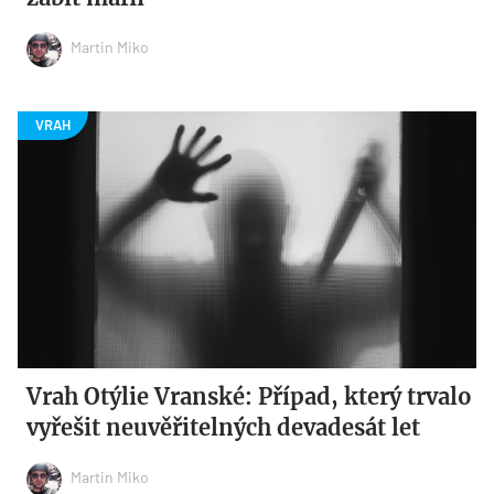
Martin Miko
Vrah Otýlie Vranské: Případ, který trvalo
vyřešit neuvěřitelných devadesát let
Martin Miko