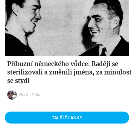
Příbuzní německého vůdce: Raději se
sterilizovali a změnili jména, za minulost
se stydí
Martin Miko
DALŠÍ ČLÁNKY