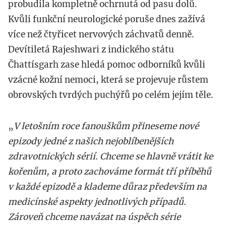
probudila kompletně ochrnutá od pasu dolů.
Kvůli funkční neurologické poruše dnes zažívá
více než čtyřicet nervových záchvatů denně.
Devítiletá Rajeshwari z indického státu
Čhattísgarh zase hledá pomoc odborníků kvůli
vzácné kožní nemoci, která se projevuje růstem
obrovských tvrdých puchýřů po celém jejím těle.
„
V letošním roce fanouškům přineseme nové
epizody jedné z našich nejoblíbenějších
zdravotnických sérií. Chceme se hlavně vrátit ke
kořenům, a proto zachováme formát tří příběhů
v každé epizodě a klademe důraz především na
medicínské aspekty jednotlivých případů.
Zároveň chceme navázat na úspěch série