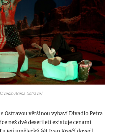
 Divadlo Aréna Ostrava)
i s Ostravou většinou vybaví Divadlo Petra
íce než dvě desetiletí existuje cenami
 její umělecký šéf Ivan Krejčí dovedl