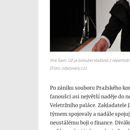
Hra Sam. Už je bohužel stažena z repertoár
(Foto: zdaryvary.cz)
Po zániku souboru Pražského kom
fanoušci asi největší naděje do 
Veletržního paláce. Zakladatele 
týmem spojovaly a nadále spojují
neustálému boji o finance. Divák