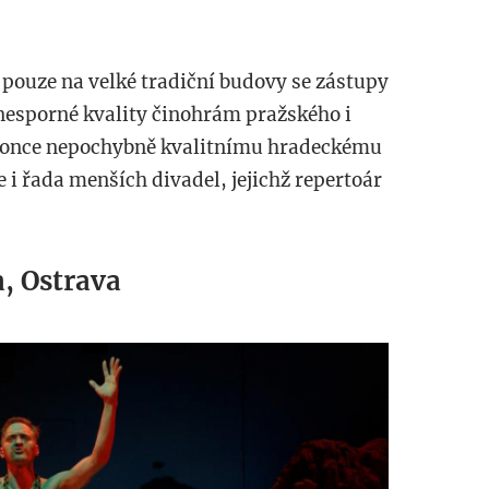
 pouze na velké tradiční budovy se zástupy
nesporné kvality činohrám pražského i
konce nepochybně kvalitnímu hradeckému
e i řada menších divadel, jejichž repertoár
, Ostrava