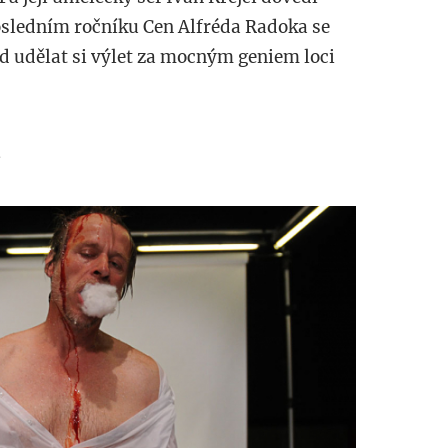
osledním ročníku Cen Alfréda Radoka se
d udělat si výlet za mocným geniem loci
a