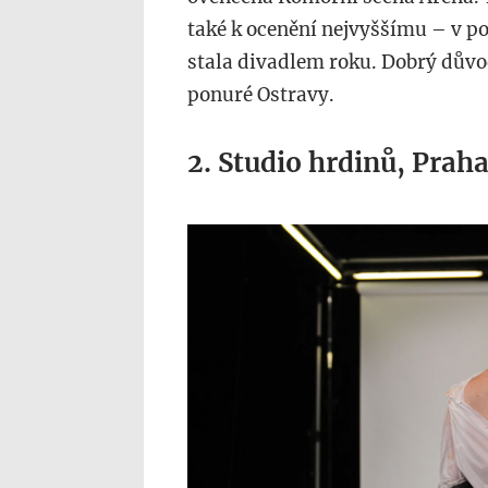
také k ocenění nejvyššímu – v p
stala divadlem roku. Dobrý důvo
ponuré Ostravy.
2. Studio hrdinů, Prah
divadlo-
zdaryvary-
cz-
sam-
uz-
se-
nehraje.jpg