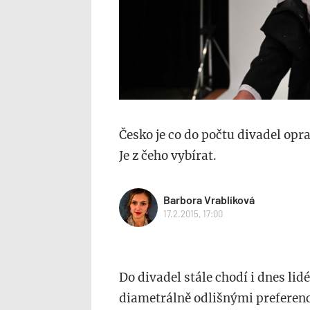
Česko je co do počtu divadel oprav
Je z čeho vybírat.
Barbora Vrablíková
17.2.2015, 17:00
Do divadel stále chodí i dnes lid
diametrálně odlišnými preferenc