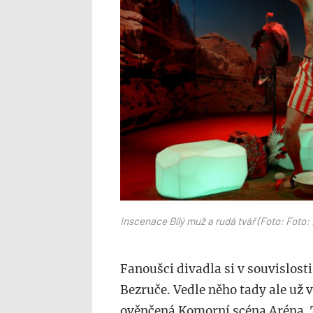
muz.jpg
Inscenace Bílý muž a rudá tvář (Foto: Foto:
Fanoušci divadla si v souvislost
Bezruče. Vedle něho tady ale už v
ověnčená Komorní scéna Aréna. Tu