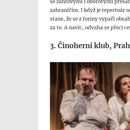
se žánrovými i oborovými přesah
zahraničím. I když je repertoár 
stane, že se z formy vypaří obsa
za to. A navíc, odvaha se přeci ce
3. Činoherní klub, Pra
divadlo-
sokol-
cinoherni-
klub.jpg