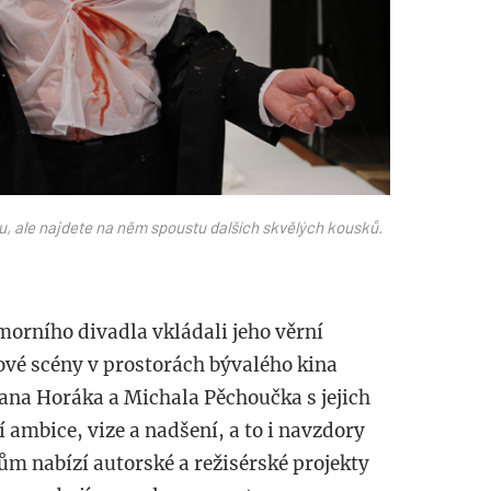
u, ale najdete na něm spoustu dalších skvělých kousků.
orního divadla vkládali jeho věrní
nové scény v prostorách bývalého kina
Jana Horáka a Michala Pěchoučka s jejich
 ambice, vize a nadšení, a to i navzdory
ům nabízí autorské a režisérské projekty