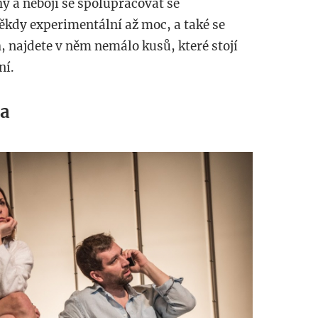
y a nebojí se spolupracovat se
někdy experimentální až moc, a také se
h, najdete v něm nemálo kusů, které stojí
ní.
ha