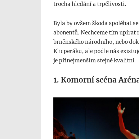
trocha hledání a trpělivosti.
Byla by ovšem škoda spoléhat se
abonentů. Nechceme tím upírat 
brněnského národního, nebo do
Klicperáku, ale podle nás existuj
je přinejmenším stejně kvalitní.
1. Komorní scéna Aréna
divadlo-
divadlo-
arena-
bily-