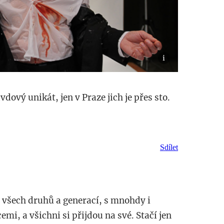
dový unikát, jen v Praze jich je přes sto.
Sdílet
é všech druhů a generací, s mnohdy i
emi, a všichni si
přijdou na své. Stačí jen