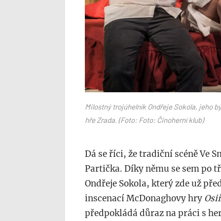
Milostný trojúhelník Ondřeje Sokola, jeho 
hře Zrada. (Foto: Foto: Činoherní klub)
Dá se říci, že tradiční scéně Ve
Partička. Díky němu se sem po tří
Ondřeje Sokola, který zde už před
inscenací McDonaghovy hry
Osi
předpokládá důraz na práci s he