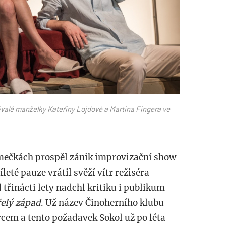
bývalé manželky Kateřiny Lojdové a Martina Fingera ve
 Smečkách prospěl zánik improvizační show
leté pauze vrátil svěží vítr režiséra
 třinácti lety nadchl kritiku i publikum
řelý západ
. Už název Činoherního klubu
rcem a tento požadavek Sokol už po léta