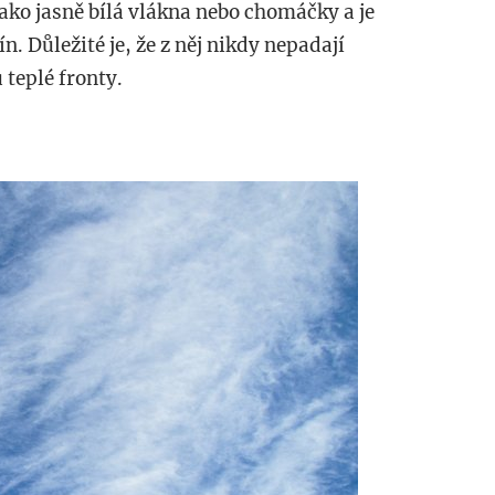
ako jasně bílá vlákna nebo chomáčky a je
n. Důležité je, že z něj nikdy nepadají
 teplé fronty.