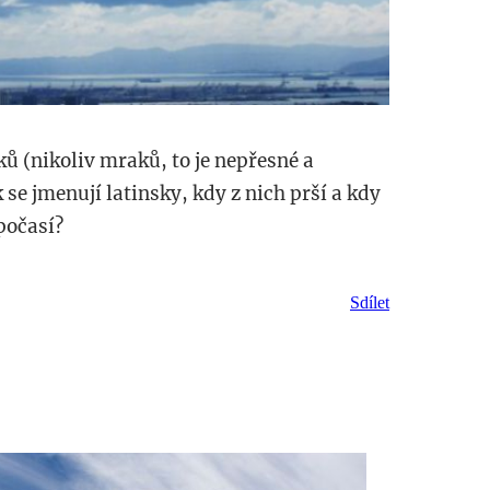
ů (nikoliv mraků, to je nepřesné a
 se jmenují latinsky, kdy z nich prší a kdy
počasí?
Sdílet