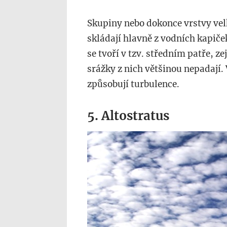
Skupiny nebo dokonce vrstvy velk
skládají hlavně z vodních kapič
se tvoří v tzv. středním patře, ze
srážky z nich většinou nepadají. 
způsobují turbulence.
5. Altostratus