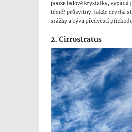
pouze ledové krystalky, vypadá j
téměř průsvitný, takže nevrhá stí
srážky a bývá předvěstí příchodu
2. Cirrostratus