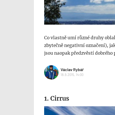
Co vlastně umí různé druhy oblak
zbytečně negativní označení), jak
jsou naopak předzvěstí dobrého 
Václav Rybář
18.9.2015, 14:00
1. Cirrus