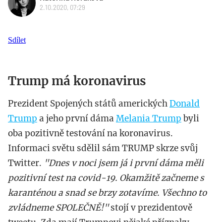
2.10.2020, 07:29
Sdílet
Trump má koronavirus
Prezident Spojených států amerických
Donald
Trump
a jeho první dáma
Melania Trump
byli
oba pozitivně testování na koronavirus.
Informaci světu sdělil sám TRUMP skrze svůj
Twitter.
"Dnes v noci jsem já i první dáma měli
pozitivní test na covid-19. Okamžitě začneme s
karanténou a snad se brzy zotavíme. Všechno to
zvládneme SPOLEČNĚ!"
stojí v prezidentově