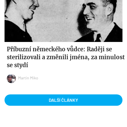
Příbuzní německého vůdce: Raději se
sterilizovali a změnili jména, za minulost
se stydí
Martin Miko
DALŠÍ ČLÁNKY