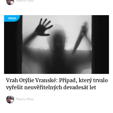
Martin Miko
Vrah Otýlie Vranské: Případ, který trvalo
vyřešit neuvěřitelných devadesát let
Martin Miko