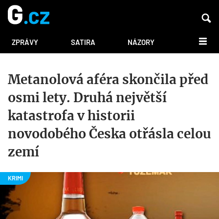
DALŠÍ
ZPRÁVY
SATIRA
NÁZORY
Metanolová aféra skončila před
osmi lety. Druhá největší
katastrofa v historii
novodobého Česka otřásla celou
zemí