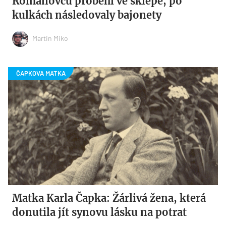
Romanovců proběhl ve sklepě, po
kulkách následovaly bajonety
Martin Miko
Matka Karla Čapka: Žárlivá žena, která
donutila jít synovu lásku na potrat