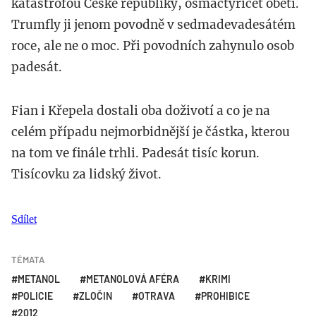
katastrofou České republiky, osmačtyřicet obětí.
Trumfly ji jenom povodně v sedmadevadesátém
roce, ale ne o moc. Při povodních zahynulo osob
padesát.
Fian i Křepela dostali oba doživotí a co je na
celém případu nejmorbidnější je částka, kterou
na tom ve finále trhli. Padesát tisíc korun.
Tisícovku za lidský život.
Sdílet
TÉMATA
METANOL
METANOLOVÁ AFÉRA
KRIMI
POLICIE
ZLOČIN
OTRAVA
PROHIBICE
2012