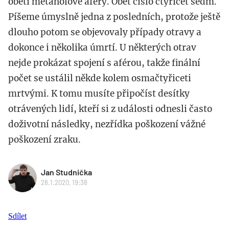
obětí metanolové aféry. Oběť číslo čtyřicet sedm.
Píšeme úmyslně jedna z posledních, protože ještě
dlouho potom se objevovaly případy otravy a
dokonce i několika úmrtí. U některých otrav
nejde prokázat spojení s aférou, takže finální
počet se ustálil někde kolem osmačtyřiceti
mrtvými. K tomu musíte připočíst desítky
otrávených lidí, kteří si z události odnesli často
doživotní následky, nezřídka poškození vážné
poškození zraku.
Jan Studnička
28.1.2020, 19:38
Sdílet