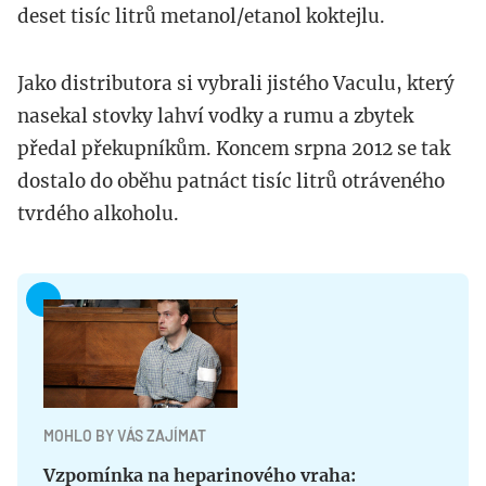
deset tisíc litrů metanol/etanol koktejlu.
Jako distributora si vybrali jistého Vaculu, který
nasekal stovky lahví vodky a rumu a zbytek
předal překupníkům. Koncem srpna 2012 se tak
dostalo do oběhu patnáct tisíc litrů otráveného
tvrdého alkoholu.
MOHLO BY VÁS ZAJÍMAT
Vzpomínka na heparinového vraha: