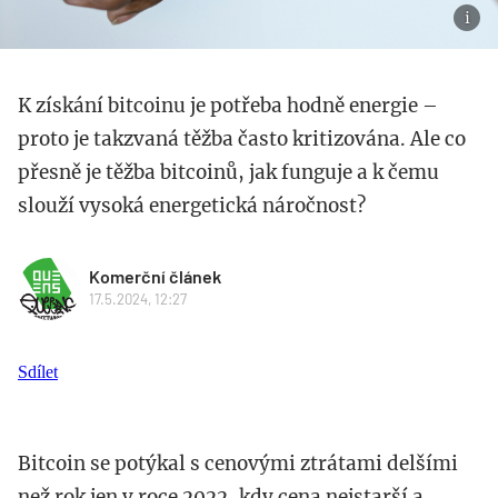
K získání bitcoinu je potřeba hodně energie –
proto je takzvaná těžba často kritizována. Ale co
přesně je těžba bitcoinů, jak funguje a k čemu
slouží vysoká energetická náročnost?
Komerční článek
17.5.2024, 12:27
Sdílet
Bitcoin se potýkal s cenovými ztrátami delšími
než rok jen v roce 2022, kdy cena nejstarší a