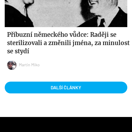
Příbuzní německého vůdce: Raději se
sterilizovali a změnili jména, za minulost
se stydí
Martin Miko
DALŠÍ ČLÁNKY