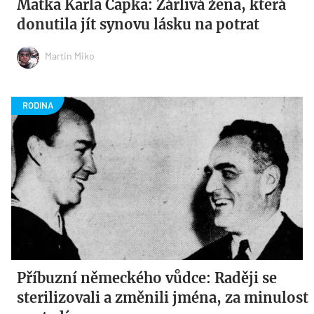
Matka Karla Čapka: Žárlivá žena, která
donutila jít synovu lásku na potrat
Martin Miko
Příbuzní německého vůdce: Raději se
sterilizovali a změnili jména, za minulost