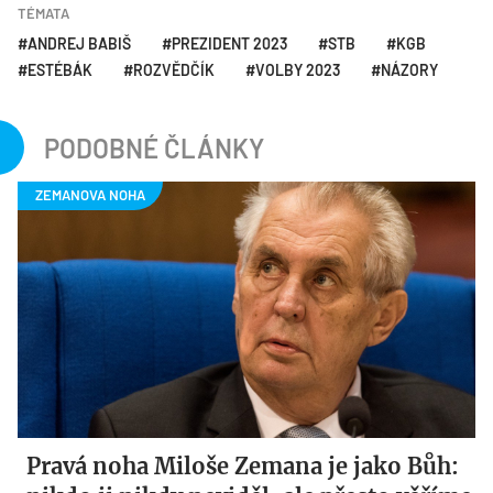
TÉMATA
ANDREJ BABIŠ
PREZIDENT 2023
STB
KGB
ESTÉBÁK
ROZVĚDČÍK
VOLBY 2023
NÁZORY
PODOBNÉ ČLÁNKY
Pravá noha Miloše Zemana je jako Bůh: