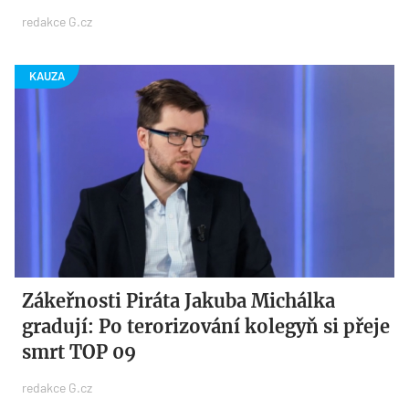
redakce G.cz
Zákeřnosti Piráta Jakuba Michálka
gradují: Po terorizování kolegyň si přeje
smrt TOP 09
redakce G.cz