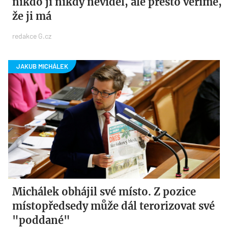
nikdo ji nikdy neviděl, ale přesto věříme,
že ji má
redakce G.cz
Michálek obhájil své místo. Z pozice
místopředsedy může dál terorizovat své
"poddané"