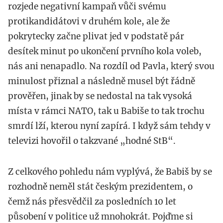
rozjede negativní kampaň vůči svému
protikandidátovi v druhém kole, ale že
pokrytecky začne plivat jed v podstatě pár
desítek minut po ukončení prvního kola voleb,
nás ani nenapadlo. Na rozdíl od Pavla, který svou
minulost přiznal a následně musel být řádně
prověřen, jinak by se nedostal na tak vysoká
místa v rámci NATO, tak u Babiše to tak trochu
smrdí lží, kterou nyní zapírá. I když sám tehdy v
televizi hovořil o takzvané „hodné StB“.
Z celkového pohledu nám vyplývá, že Babiš by se
rozhodně neměl stát českým prezidentem, o
čemž nás přesvědčil za posledních 10 let
působení v politice už mnohokrát. Pojďme si