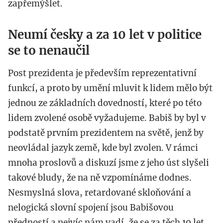
zapřemýšlet.
Neumí česky a za 10 let v politice
se to nenaučil
Post prezidenta je především reprezentativní
funkcí, a proto by umění mluvit k lidem mělo být
jednou ze základních dovedností, které po této
lidem zvolené osobě vyžadujeme. Babiš by byl v
podstatě prvním prezidentem na světě, jenž by
neovládal jazyk země, kde byl zvolen. V rámci
mnoha proslovů a diskuzí jsme z jeho úst slyšeli
takové bludy, že na ně vzpomínáme dodnes.
Nesmyslná slova, retardované skloňování a
nelogická slovní spojení jsou Babišovou
předností a nejvíc nám vadí, že se za těch 10 let