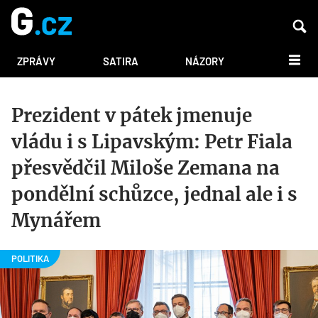
DALŠÍ
ZPRÁVY
SATIRA
NÁZORY
Prezident v pátek jmenuje
vládu i s Lipavským: Petr Fiala
přesvědčil Miloše Zemana na
pondělní schůzce, jednal ale i s
Mynářem