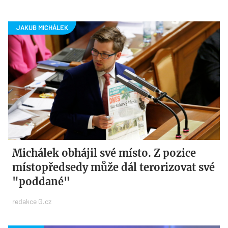
Michálek obhájil své místo. Z pozice
místopředsedy může dál terorizovat své
"poddané"
redakce G.cz