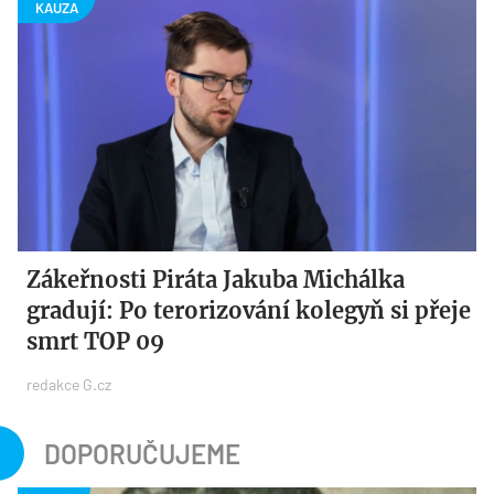
Zákeřnosti Piráta Jakuba Michálka
gradují: Po terorizování kolegyň si přeje
smrt TOP 09
redakce G.cz
DOPORUČUJEME