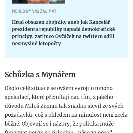
MOHLO BY VÁS ZAJÍMAT
Hrad obsazen zbojníky aneb Jak Kancelář
prezidenta republiky napadá demokratické
principy, zatímco Ovčáček na twitteru sdílí
nesmyslné letopočty
Schůzka s Mynářem
Okolo celé situace se ovšem vyrojilo mnoho
spekulací, které přemítají nad tím, z jakého
důvodu Miloš Zeman tak snadno slevil ze svých
požadavků, což s ohledem na minulost není zcela
běžné. Objevují se i názory, že politika může
fungovat pouze na principu „něco za něco“.