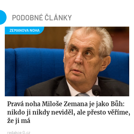
PODOBNÉ ČLÁNKY
Pravá noha Miloše Zemana je jako Bůh:
nikdo ji nikdy neviděl, ale přesto věříme,
že ji má
redakce G.cz