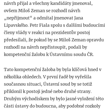
návrh přijal a všechny kandidáty jmenoval,
ovšem Miloš Zeman se rozhodl návrh
„nepřijmout“ a odmítal jmenovat Jana
Lipavského. Petr Fiala spolu s dalšími budoucími
členy vlády v reakci na prezidentův postoj
předesílali, že pokud by se Miloš Zeman opravdu
rozhodl na návrh nepřistoupit, podali by
kompetenční žalobu k Ústavnímu soudu ČR.
Tato kompetenční žaloba by byla klíčová hned v
několika ohledech. V první řadě by vyřešila
současnou situaci, Ústavní soud by se totiž
přiklonil k postoji jedné nebo druhé strany.
Druhým východiskem by bylo jasné vyložení této
části ústavy do budoucna, aby podobné rozkoly