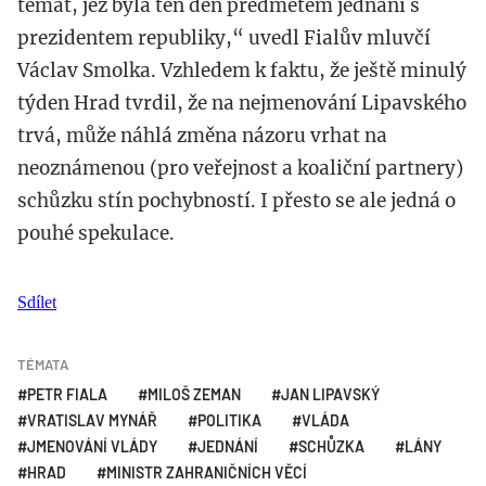
témat, jež byla ten den předmětem jednání s
prezidentem republiky,“ uvedl Fialův mluvčí
Václav Smolka. Vzhledem k faktu, že ještě minulý
týden Hrad tvrdil, že na nejmenování Lipavského
trvá, může náhlá změna názoru vrhat na
neoznámenou (pro veřejnost a koaliční partnery)
schůzku stín pochybností. I přesto se ale jedná o
pouhé spekulace.
Sdílet
TÉMATA
PETR FIALA
MILOŠ ZEMAN
JAN LIPAVSKÝ
VRATISLAV MYNÁŘ
POLITIKA
VLÁDA
JMENOVÁNÍ VLÁDY
JEDNÁNÍ
SCHŮZKA
LÁNY
HRAD
MINISTR ZAHRANIČNÍCH VĚCÍ