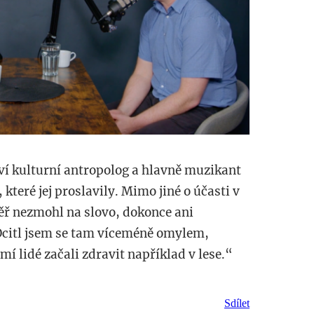
í kulturní antropolog a hlavně muzikant
teré jej proslavily. Mimo jiné o účasti v
ěř nezmohl na slovo, dokonce ani
Ocitl jsem se tam víceméně omylem,
 lidé začali zdravit například v lese.“
Sdílet