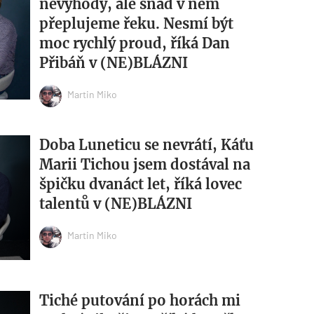
nevýhody, ale snad v něm
přeplujeme řeku. Nesmí být
moc rychlý proud, říká Dan
Přibáň v (NE)BLÁZNI
Martin Miko
Doba Luneticu se nevrátí, Káťu
Marii Tichou jsem dostával na
špičku dvanáct let, říká lovec
talentů v (NE)BLÁZNI
Martin Miko
Tiché putování po horách mi