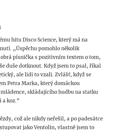
m
vému hitu Disco Science, který má na
dnutí. „Úspěchu pomohlo několik
dobrá písnička s pozitivním textem o tom,
še duše dotknout. Když jsem to psal, říkal
ický, ale lidi to vzali. Zvlášť, když se
pem Petra Marka, který domáckou
o mládence, skládajícího hudbu na statku
ů a koz.“
zdy, což ale nikdy neřešil, a po padesátce
stupovat jako Ventolin, vlastně jsem to