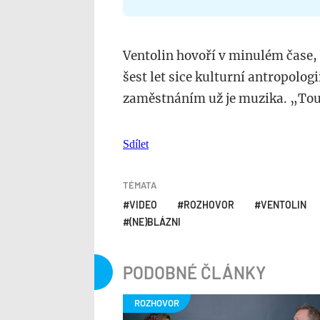
Ventolin hovoří v minulém čase,
šest let sice kulturní antropologi
zaměstnáním už je muzika. „Tou 
Sdílet
TÉMATA
VIDEO
ROZHOVOR
VENTOLIN
(NE)BLÁZNI
PODOBNÉ ČLÁNKY