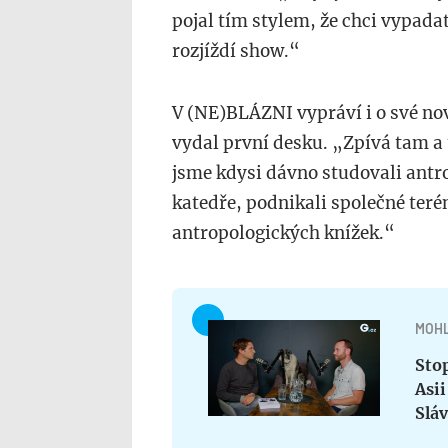
pojal tím stylem, že chci vypada
rozjíždí show.“
V (NE)BLÁZNI vypráví i o své no
vydal první desku. „Zpívá tam a
jsme kdysi dávno studovali antro
katedře, podnikali společné ter
antropologických knížek.“
MOHL
Stop
Asii
Sláv