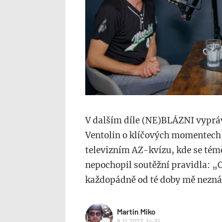
V dalším díle (NE)BLÁZNI vypráv
Ventolin o klíčových momentech, k
televizním AZ-kvízu, kde se tém
nepochopil soutěžní pravidla: „
každopádně od té doby mě neznámí
Martin Miko
9.11.2023, 14:31