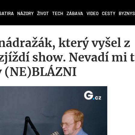
SATIRA
NÁZORY
ŽIVOT
TECH
ZÁBAVA
VIDEO
CESTY
BYZNYS
ádražák, který vyšel z
zjíždí show. Nevadí mi t
 v (NE)BLÁZNI