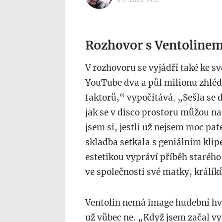
Rozhovor s Ventoline
V rozhovoru se vyjádří také ke s
YouTube dva a půl milionu zhlé
faktorů,“ vypočítává. „Sešla se 
jak se v disco prostoru můžou na
jsem si, jestli už nejsem moc patet
skladba setkala s geniálním kli
estetikou vypráví příběh staréh
ve společnosti své matky, králík
Ventolin nemá image hudební hvě
už vůbec ne. „Když jsem začal vy