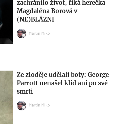
zachránilo život, říká herečka
Magdaléna Borová v
(NE)BLÁZNI
Martin Miko
Ze zloděje udělali boty: George
Parrott nenašel klid ani po své
smrti
Martin Miko