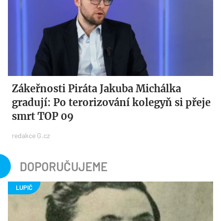
Zákeřnosti Piráta Jakuba Michálka
gradují: Po terorizování kolegyň si přeje
smrt TOP 09
redakce G.cz
DOPORUČUJEME