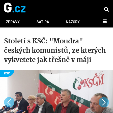
DALŠÍ
ZPRÁVY
SATIRA
NÁZORY
Století s KSČ: "Moudra"
českých komunistů, ze kterých
vykvetete jak třešně v máji