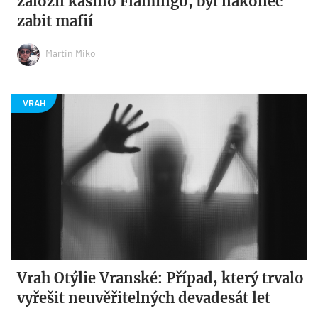
založil kasino Flamingo, byl nakonec
zabit mafií
Martin Miko
Vrah Otýlie Vranské: Případ, který trvalo
vyřešit neuvěřitelných devadesát let