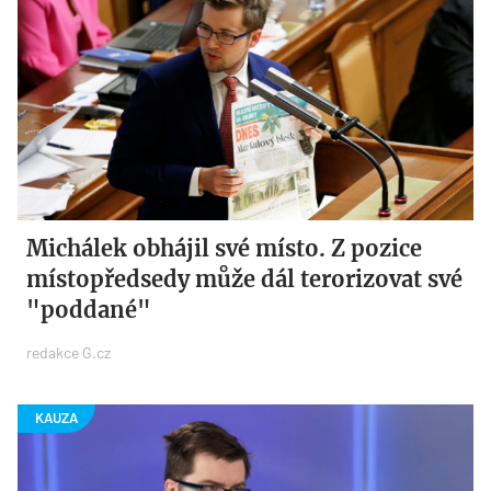
Michálek obhájil své místo. Z pozice
místopředsedy může dál terorizovat své
"poddané"
redakce G.cz