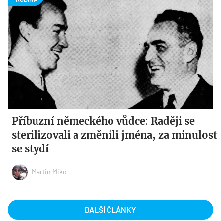
Příbuzní německého vůdce: Raději se
sterilizovali a změnili jména, za minulost
se stydí
Martin Miko
DALŠÍ ČLÁNKY