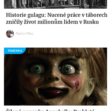
Historie gulagu: Nucené práce v táborech
zničily život milionům lidem v Rusku
Martin Miko