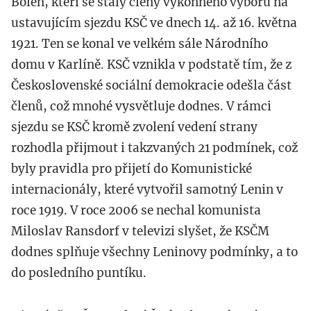
Bolen, kteří se staly členy výkonného výboru na
ustavujícím sjezdu KSČ ve dnech 14. až 16. května
1921. Ten se konal ve velkém sále Národního
domu v Karlíně. KSČ vznikla v podstatě tím, že z
Československé sociální demokracie odešla část
členů, což mnohé vysvětluje dodnes. V rámci
sjezdu se KSČ kromě zvolení vedení strany
rozhodla přijmout i takzvaných 21 podmínek, což
byly pravidla pro přijetí do Komunistické
internacionály, které vytvořil samotný Lenin v
roce 1919. V roce 2006 se nechal komunista
Miloslav Ransdorf v televizi slyšet, že KSČM
dodnes splňuje všechny Leninovy podmínky, a to
do posledního puntíku.