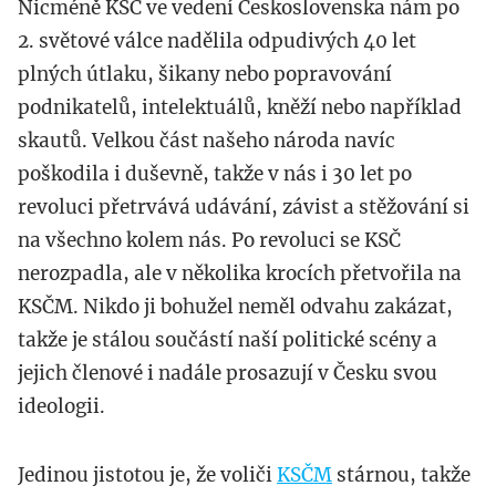
Nicméně KSČ ve vedení Československa nám po
2. světové válce nadělila odpudivých 40 let
plných útlaku, šikany nebo popravování
podnikatelů, intelektuálů, kněží nebo například
skautů. Velkou část našeho národa navíc
poškodila i duševně, takže v nás i 30 let po
revoluci přetrvává udávání, závist a stěžování si
na všechno kolem nás. Po revoluci se KSČ
nerozpadla, ale v několika krocích přetvořila na
KSČM. Nikdo ji bohužel neměl odvahu zakázat,
takže je stálou součástí naší politické scény a
jejich členové i nadále prosazují v Česku svou
ideologii.
Jedinou jistotou je, že voliči
KSČM
stárnou, takže