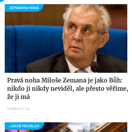
Pravá noha Miloše Zemana je jako Bůh:
nikdo ji nikdy neviděl, ale přesto věříme,
že ji má
redakce G.cz