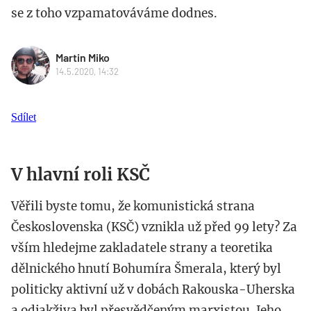
se z toho vzpamatováváme dodnes.
Martin Miko
14.5.2020, 14:32
Sdílet
V hlavní roli KSČ
Věřili byste tomu, že komunistická strana
Československa (KSČ) vznikla už před 99 lety? Za
vším hledejme zakladatele strany a teoretika
dělnického hnutí Bohumíra Šmerala, který byl
politicky aktivní už v dobách Rakouska-Uherska
a odjakživa byl přesvědčeným marxistou. Jeho