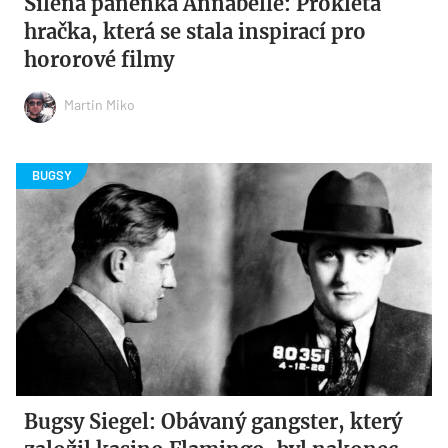
Šílená panenka Annabelle: Prokletá
hračka, která se stala inspirací pro
hororové filmy
Martin Miko
Bugsy Siegel: Obávaný gangster, který