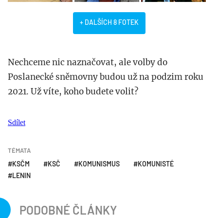
+ DALŠÍCH 8 FOTEK
Nechceme nic naznačovat, ale volby do
Poslanecké sněmovny budou už na podzim roku
2021. Už víte, koho budete volit?
Sdílet
TÉMATA
KSČM
KSČ
KOMUNISMUS
KOMUNISTÉ
LENIN
PODOBNÉ ČLÁNKY