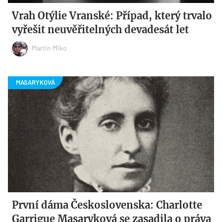
Vrah Otýlie Vranské: Případ, který trvalo
vyřešit neuvěřitelných devadesát let
Martin Miko
První dáma Československa: Charlotte
Garrigue Masaryková se zasadila o práva