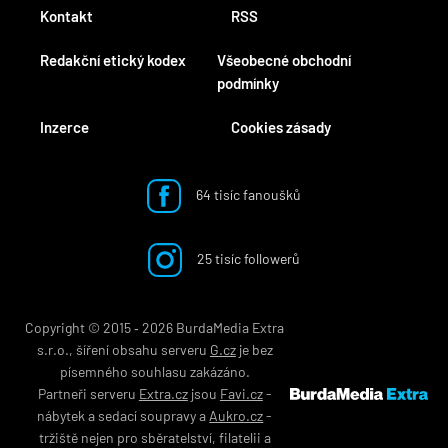
Kontakt
RSS
Redakční etický kodex
Všeobecné obchodní
podmínky
Inzerce
Cookies zásady
64 tisíc fanoušků
25 tisíc followerů
Copyright © 2015 ‐ 2026 BurdaMedia Extra
s.r.o., šíření obsahu serveru
G.cz
je bez
písemného souhlasu zakázáno.
Partneři serveru
Extra.cz
jsou
Favi.cz
-
nábytek
a
sedací soupravy
a
Aukro.cz
-
tržiště nejen pro
sběratelství
,
filatelii
a