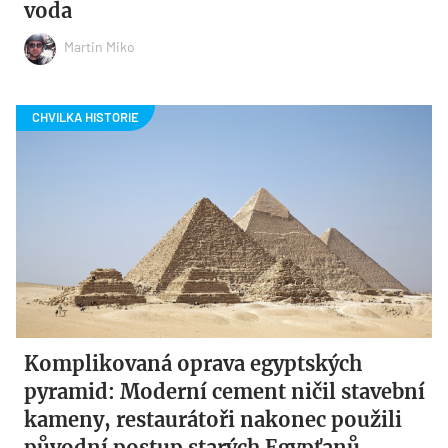
voda
Martin Miko
Komplikovaná oprava egyptských
pyramid: Moderní cement ničil stavební
kameny, restaurátoři nakonec použili
původní postup starých Egypťanů