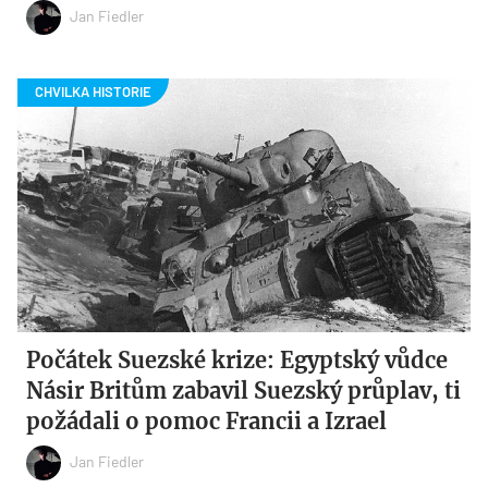
Jan Fiedler
Počátek Suezské krize: Egyptský vůdce
Násir Britům zabavil Suezský průplav, ti
požádali o pomoc Francii a Izrael
Jan Fiedler