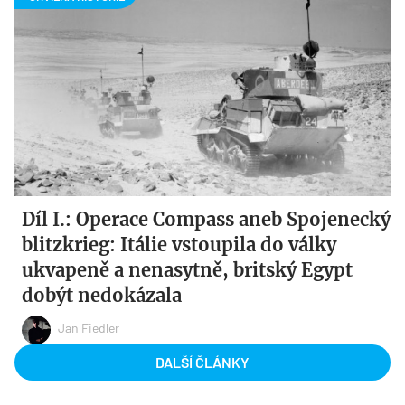
Díl I.: Operace Compass aneb Spojenecký
blitzkrieg: Itálie vstoupila do války
ukvapeně a nenasytně, britský Egypt
dobýt nedokázala
Jan Fiedler
DALŠÍ ČLÁNKY