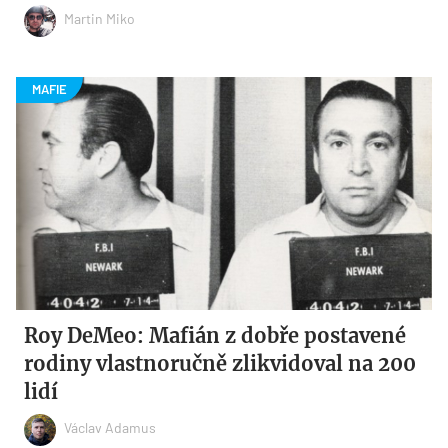
Martin Miko
Roy DeMeo: Mafián z dobře postavené
rodiny vlastnoručně zlikvidoval na 200
lidí
Václav Adamus