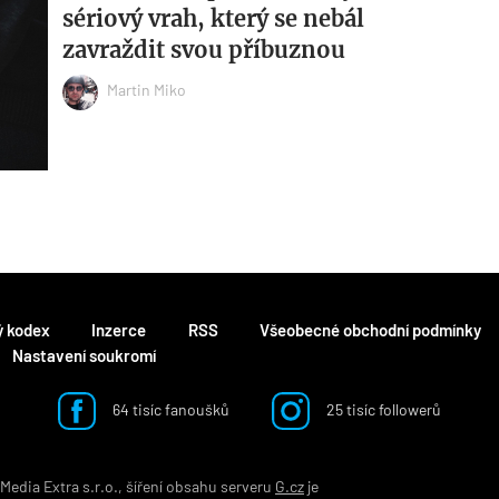
sériový vrah, který se nebál
zavraždit svou příbuznou
Martin Miko
ý kodex
Inzerce
RSS
Všeobecné obchodní podmínky
Nastavení soukromí
64 tisíc fanoušků
25 tisíc followerů
edia Extra s.r.o., šíření obsahu serveru
G.cz
je