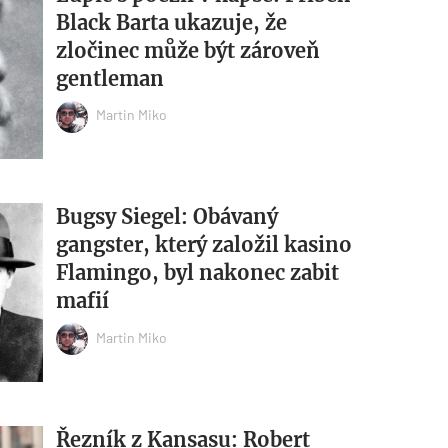
Black Barta ukazuje, že
zločinec může být zároveň
gentleman
Martin Miko
Bugsy Siegel: Obávaný
gangster, který založil kasino
Flamingo, byl nakonec zabit
mafií
Martin Miko
Řezník z Kansasu: Robert