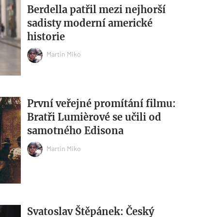
Berdella patřil mezi nejhorší
sadisty moderní americké
historie
Martin Miko
První veřejné promítání filmu:
Bratři Lumièrové se učili od
samotného Edisona
Martin Miko
Svatoslav Štěpánek: Český