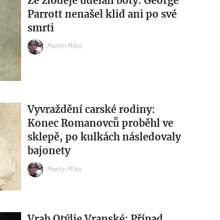
Ze zloděje udělali boty: George
Parrott nenašel klid ani po své
smrti
Martin Miko
Vyvraždění carské rodiny:
Konec Romanovců proběhl ve
sklepě, po kulkách následovaly
bajonety
Martin Miko
Vrah Otýlie Vranské: Případ,