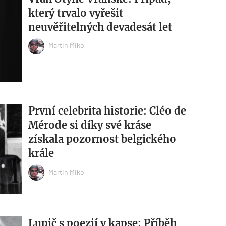
který trvalo vyřešit
neuvěřitelných devadesát let
Martin Miko
První celebrita historie: Cléo de
Mérode si díky své kráse
získala pozornost belgického
krále
Martin Miko
Lupič s poezií v kapse: Příběh