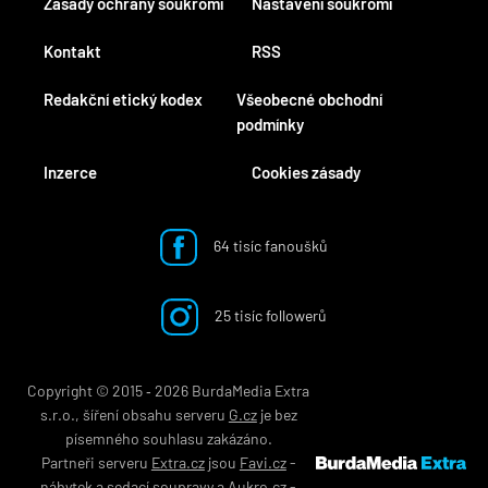
Zásady ochrany soukromí
Nastavení soukromí
Kontakt
RSS
Redakční etický kodex
Všeobecné obchodní
podmínky
Inzerce
Cookies zásady
64 tisíc fanoušků
25 tisíc followerů
Copyright © 2015 ‐ 2026 BurdaMedia Extra
s.r.o., šíření obsahu serveru
G.cz
je bez
písemného souhlasu zakázáno.
Partneři serveru
Extra.cz
jsou
Favi.cz
-
nábytek
a
sedací soupravy
a
Aukro.cz
-