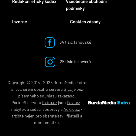
Redakční etický kodex
Všeobecné obchodní
podmínky
Inzerce
Cookies zásady
64 tisíc fanoušků
25 tisíc followerů
Copyright © 2015 ‐ 2026 BurdaMedia Extra
s.r.o., šíření obsahu serveru
G.cz
je bez
písemného souhlasu zakázáno.
Partneři serveru
Extra.cz
jsou
Favi.cz
-
nábytek
a
sedací soupravy
a
Aukro.cz
-
tržiště nejen pro
sběratelství
,
filatelii
a
numismatiku
.