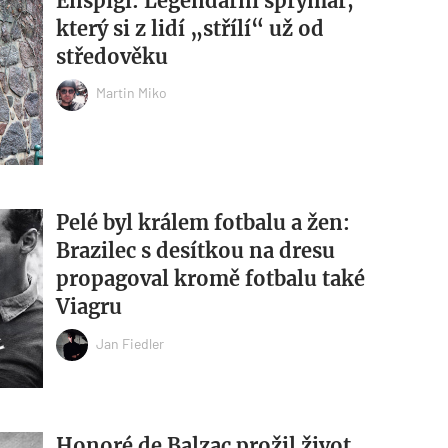
Enšpígl: Legendární šprýmař,
který si z lidí „střílí“ už od
středověku
Martin Miko
Pelé byl králem fotbalu a žen:
Brazilec s desítkou na dresu
propagoval kromě fotbalu také
Viagru
Jan Fiedler
Honoré de Balzac prožil život,