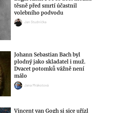
těsně před smrtí účastnil
volebního podvodu
Jan Studnička
Johann Sebastian Bach byl
plodný jako skladatel i muž.
Dvacet potomků vážně není
málo
Jana Mrákotová
Vincent van Gogh si sice uřízl