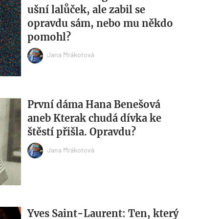
ušní lalůček, ale zabil se
opravdu sám, nebo mu někdo
pomohl?
Jana Mrákotová
První dáma Hana Benešová
aneb Kterak chudá dívka ke
štěstí přišla. Opravdu?
Jana Mrákotová
Yves Saint-Laurent: Ten, který