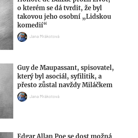
o kterém se dá tvrdit, že byl
takovou jeho osobní „Lidskou
komedií“
Jana Mrákotová
Guy de Maupassant, spisovatel,
který byl asociál, syfilitik, a
přesto zůstal navždy Miláčkem
Jana Mrákotová
Edgar Allan Poe se dost možná