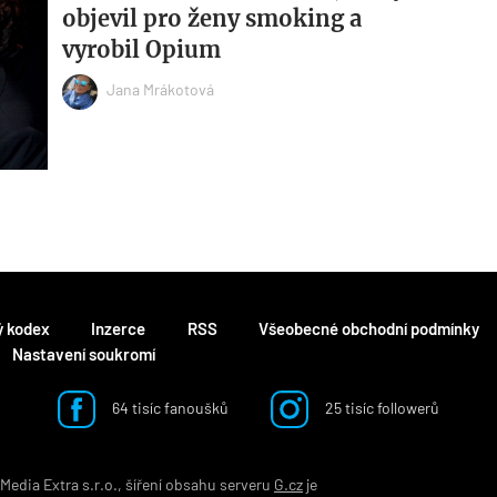
objevil pro ženy smoking a
vyrobil Opium
Jana Mrákotová
ý kodex
Inzerce
RSS
Všeobecné obchodní podmínky
Nastavení soukromí
64 tisíc fanoušků
25 tisíc followerů
edia Extra s.r.o., šíření obsahu serveru
G.cz
je