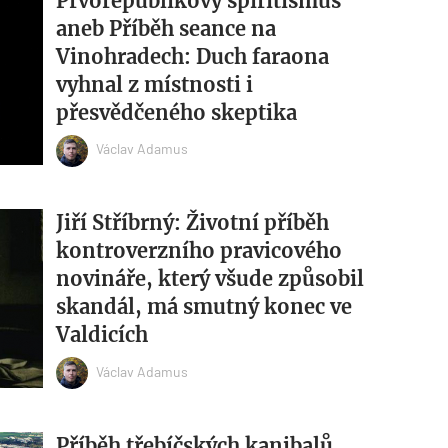
Prvorepublikový spiritismus
aneb Příběh seance na
Vinohradech: Duch faraona
vyhnal z místnosti i
přesvědčeného skeptika
Václav Adamus
Jiří Stříbrný: Životní příběh
kontroverzního pravicového
novináře, který všude způsobil
skandál, má smutný konec ve
Valdicích
Václav Adamus
Příběh třebíčských kanibalů