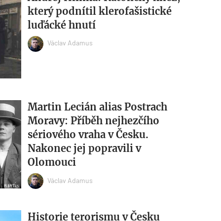
který podnítil klerofašistické
luďácké hnutí
Václav Adamus
Martin Lecián alias Postrach
Moravy: Příběh nejhezčího
sériového vraha v Česku.
Nakonec jej popravili v
Olomouci
Václav Adamus
Historie terorismu v Česku