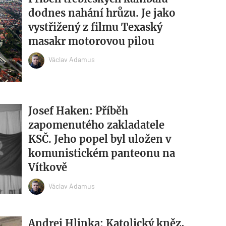
dodnes nahání hrůzu. Je jako
vystřižený z filmu Texaský
masakr motorovou pilou
Václav Adamus
Josef Haken: Příběh
zapomenutého zakladatele
KSČ. Jeho popel byl uložen v
komunistickém panteonu na
Vítkově
Václav Adamus
Andrej Hlinka: Katolický kněz,