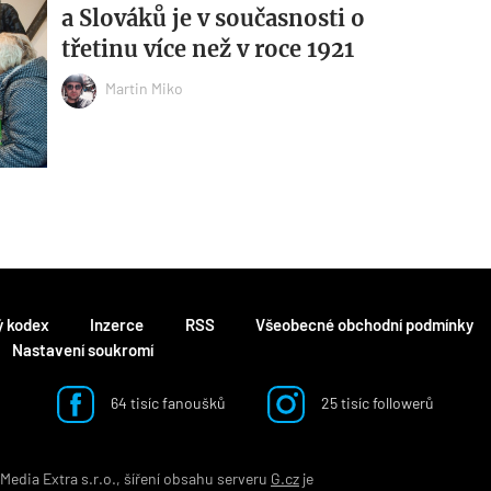
a Slováků je v současnosti o
třetinu více než v roce 1921
Martin Miko
ý kodex
Inzerce
RSS
Všeobecné obchodní podmínky
Nastavení soukromí
64 tisíc fanoušků
25 tisíc followerů
edia Extra s.r.o., šíření obsahu serveru
G.cz
je