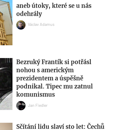
aneb útoky, které se u nás
odehrály
Václav Adamus
Bezruký Frantík si potřásl
nohou s americkým
prezidentem a úspěšně
podnikal. Tipec mu zatnul
komunismus
Jan Fiedler
Sčítání lidu slaví sto let: Čechů