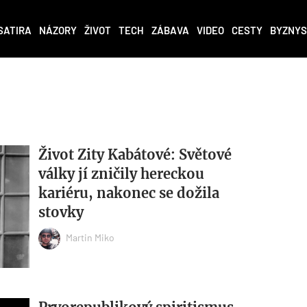
SATIRA
NÁZORY
ŽIVOT
TECH
ZÁBAVA
VIDEO
CESTY
BYZNYS
Život Zity Kabátové: Světové
války jí zničily hereckou
kariéru, nakonec se dožila
stovky
Martin Miko