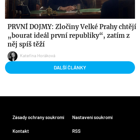
PRVNÍ DOJMY: Zločiny Velké Prahy chtějí
„bourat ideál první republiky“, zatím z
něj spíš těží
Kateřina Horáková
DALŠÍ ČLÁNKY
Zásady ochrany soukromí
Nastavení soukromí
Kontakt
RSS