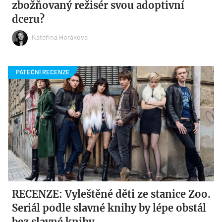
zbožňovaný režisér svou adoptivní
dceru?
Kateřina Horáková
RECENZE: Vyleštěné děti ze stanice Zoo.
Seriál podle slavné knihy by lépe obstál
bez slavné knihy