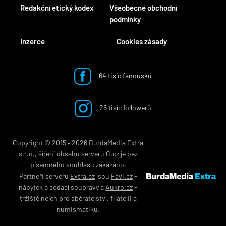
Redakční etický kodex
Všeobecné obchodní
podmínky
Inzerce
Cookies zásady
64 tisíc fanoušků
25 tisíc followerů
Copyright © 2015 ‐ 2026 BurdaMedia Extra
s.r.o., šíření obsahu serveru
G.cz
je bez
písemného souhlasu zakázáno.
Partneři serveru
Extra.cz
jsou
Favi.cz
-
nábytek
a
sedací soupravy
a
Aukro.cz
-
tržiště nejen pro
sběratelství
,
filatelii
a
numismatiku
.