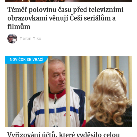
Téměř polovinu času před televizními
obrazovkami věnují Češi seriálům a
filmům
Martin Miko
Vyřizování účtů, které vyděsilo celou