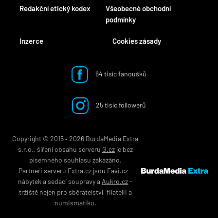
Redakční etický kodex
Všeobecné obchodní
podmínky
Inzerce
Cookies zásady
64 tisíc fanoušků
25 tisíc followerů
Copyright © 2015 ‐ 2026 BurdaMedia Extra
s.r.o., šíření obsahu serveru
G.cz
je bez
písemného souhlasu zakázáno.
Partneři serveru
Extra.cz
jsou
Favi.cz
-
nábytek
a
sedací soupravy
a
Aukro.cz
-
tržiště nejen pro
sběratelství
,
filatelii
a
numismatiku
.