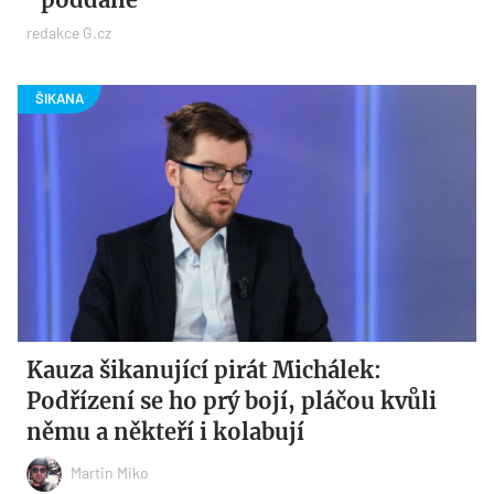
redakce G.cz
Kauza šikanující pirát Michálek:
Podřízení se ho prý bojí, pláčou kvůli
němu a někteří i kolabují
Martin Miko