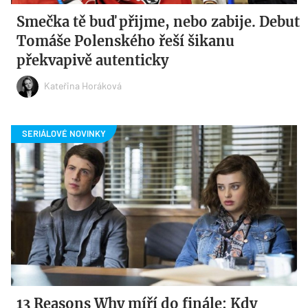
Smečka tě buď přijme, nebo zabije. Debut
Tomáše Polenského řeší šikanu
překvapivě autenticky
Kateřina Horáková
13 Reasons Why míří do finále: Kdy