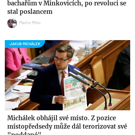
bachařům v Minkovicích, po revoluci se
stal poslancem
Martin Miko
Michálek obhájil své místo. Z pozice
místopředsedy může dál terorizovat své
"poddané"