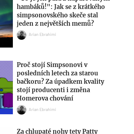
hambáků!": Jak se z krátkého
simpsonovského skeče stal
jeden z největších memů?
Arian Ebrahimi
Proč stojí Simpsonovi v
posledních letech za starou
bačkoru? Za úpadkem kvality
stojí producenti i změna
Homerova chování
Arian Ebrahimi
Za chlupaté nohy tety Patty