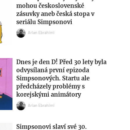
mohou československé
zásuvky aneb česká stopa v
seriálu Simpsonovi
Arian Ebrahimi
Dnes je den D! Před 30 lety byla
odvysílaná první epizoda
Simpsonových. Startu ale
předcházely problémy s
korejskými animátory
Arian Ebrahimi
Simpsonovi slaví své 30.