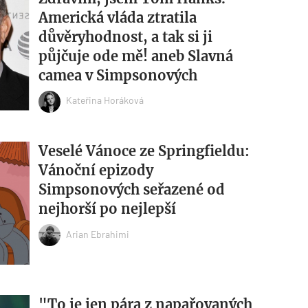
Americká vláda ztratila
důvěryhodnost, a tak si ji
půjčuje ode mě! aneb Slavná
camea v Simpsonových
Kateřina Horáková
Veselé Vánoce ze Springfieldu:
Vánoční epizody
Simpsonových seřazené od
nejhorší po nejlepší
Arian Ebrahimi
"To je jen pára z napařovaných