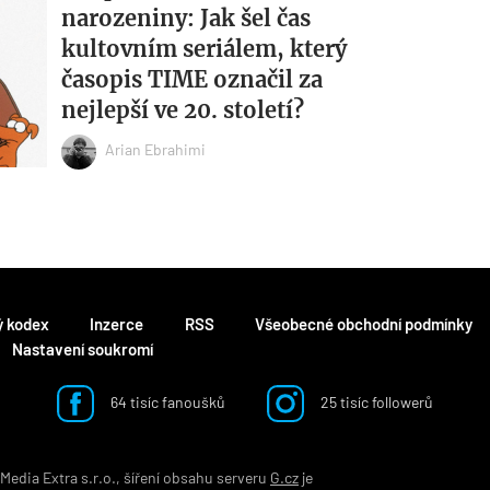
narozeniny: Jak šel čas
kultovním seriálem, který
časopis TIME označil za
nejlepší ve 20. století?
Arian Ebrahimi
ý kodex
Inzerce
RSS
Všeobecné obchodní podmínky
Nastavení soukromí
64 tisíc fanoušků
25 tisíc followerů
edia Extra s.r.o., šíření obsahu serveru
G.cz
je