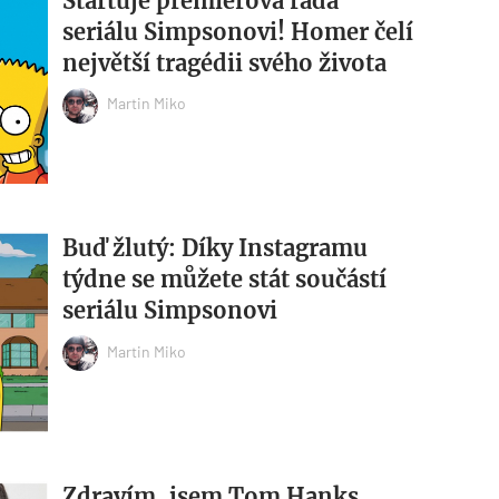
Startuje premiérová řada
seriálu Simpsonovi! Homer čelí
největší tragédii svého života
Martin Miko
Buď žlutý: Díky Instagramu
týdne se můžete stát součástí
seriálu Simpsonovi
Martin Miko
Zdravím, jsem Tom Hanks.