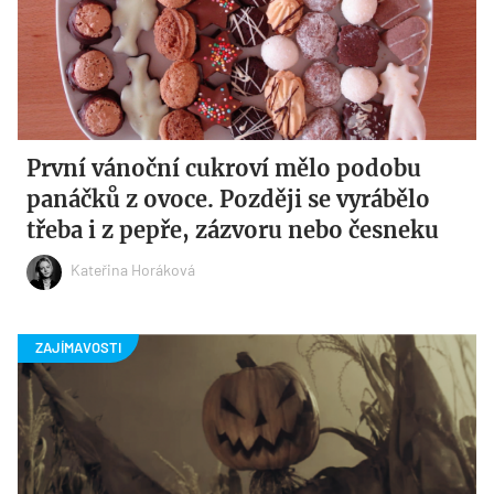
První vánoční cukroví mělo podobu
panáčků z ovoce. Později se vyrábělo
třeba i z pepře, zázvoru nebo česneku
Kateřina Horáková