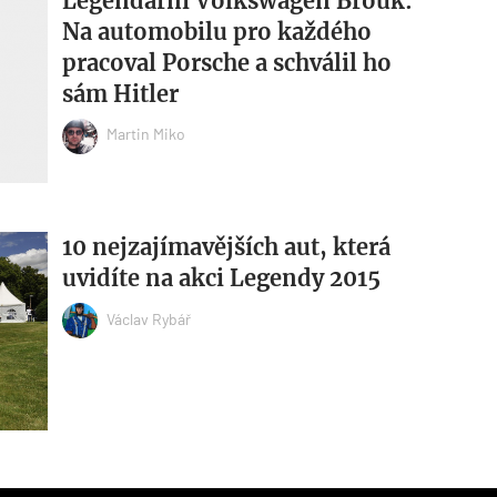
Legendární Volkswagen Brouk:
Na automobilu pro každého
pracoval Porsche a schválil ho
sám Hitler
Martin Miko
10 nejzajímavějších aut, která
uvidíte na akci Legendy 2015
Václav Rybář