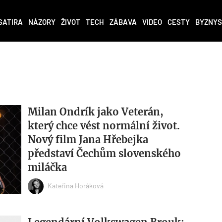
SATIRA
NÁZORY
ŽIVOT
TECH
ZÁBAVA
VIDEO
CESTY
BYZNYS
Milan Ondrík jako Veterán,
který chce vést normální život.
Nový film Jana Hřebejka
představí Čechům slovenského
miláčka
Kateřina Horáková