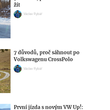
žít
Václav Rybář
7 důvodů, proč sáhnout po
Volkswagenu CrossPolo
Václav Rybář
První jízda s novým VW Up!: