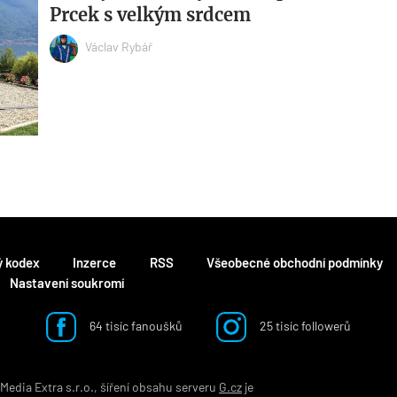
Prcek s velkým srdcem
Václav Rybář
ý kodex
Inzerce
RSS
Všeobecné obchodní podmínky
Nastavení soukromí
64 tisíc fanoušků
25 tisíc followerů
edia Extra s.r.o., šíření obsahu serveru
G.cz
je