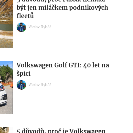
být jen miláčkem podnikových
fleetů
Václav Rybář
Volkswagen Golf GTI: 40 let na
špici
Václav Rybář
5 důvodů, proč je Volkswagen