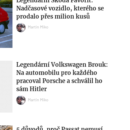
Legendární Škoda Favorit:
Nadčasové vozidlo, kterého se
prodalo přes milion kusů
Martin Miko
Legendární Volkswagen Brouk:
Na automobilu pro každého
pracoval Porsche a schválil ho
sám Hitler
Martin Miko
5 důvodů, proč Passat nemusí