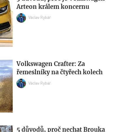
Arteon králem koncernu
Václav Rybář
Volkswagen Crafter: Za
řemeslníky na čtyřech kolech
Václav Rybář
5 důvodů, proč nechat Brouka