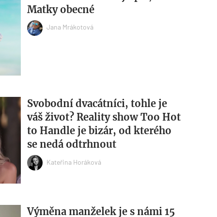
Matky obecné
Jana Mrákotová
Svobodní dvacátníci, tohle je
váš život? Reality show Too Hot
to Handle je bizár, od kterého
se nedá odtrhnout
Kateřina Horáková
Výměna manželek je s námi 15