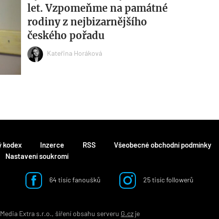
let. Vzpomeňme na památné
rodiny z nejbizarnějšího
českého pořadu
Kateřina Horáková
ý kodex
Inzerce
RSS
Všeobecné obchodní podmínky
Nastavení soukromí
64 tisíc fanoušků
25 tisíc followerů
edia Extra s.r.o., šíření obsahu serveru
G.cz
je