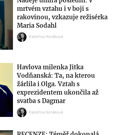
Naděje umírá poslední. V
mrtvém vztahu i v boji s
rakovinou, vzkazuje režisérka
Maria Sodahl
Kateřina Horáková
Havlova milenka Jitka
Vodňanská: Ta, na kterou
žárlila i Olga. Vztah s
exprezidentem ukončila až
svatba s Dagmar
Kateřina Horáková
RECENZE: Téměř dokonalá