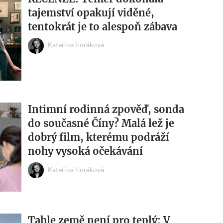
tajemství opakují viděné,
tentokrát je to alespoň zábava
Kateřina Horáková
Intimní rodinná zpověď, sonda
do současné Číny? Malá lež je
dobrý film, kterému podráží
nohy vysoká očekávání
Kateřina Horáková
Tahle země není pro teplý: V