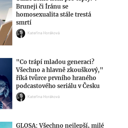
Bruneji či Íránu se
homosexualita stále trestá
smrtí
Kateřina Horáková
"Co trápí mladou generaci?
Všechno a hlavně zkouškový,"
říká tvůrce prvního hraného
podcastového seriálu v Česku
Kateřina Horáková
GLOSA: Všechno nejlepší, milé