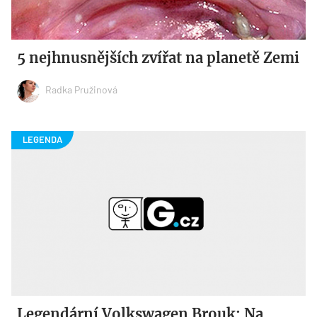
5 nejhnusnějších zvířat na planetě Zemi
Radka Pružinová
Legendární Volkswagen Brouk: Na