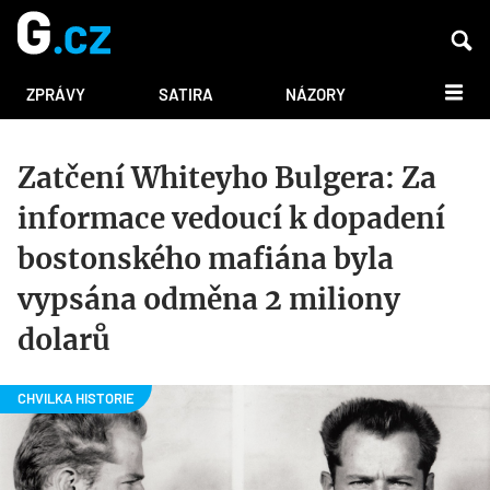
DALŠÍ
ZPRÁVY
SATIRA
NÁZORY
Zatčení Whiteyho Bulgera: Za
informace vedoucí k dopadení
bostonského mafiána byla
vypsána odměna 2 miliony
dolarů