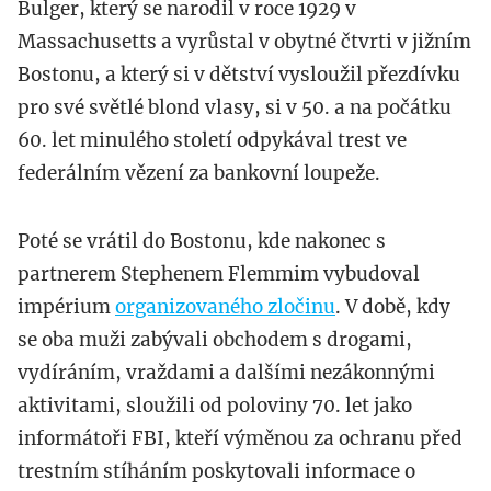
Bulger, který se narodil v roce 1929 v
Massachusetts a vyrůstal v obytné čtvrti v jižním
Bostonu, a který si v dětství vysloužil přezdívku
pro své světlé blond vlasy, si v 50. a na počátku
60. let minulého století odpykával trest ve
federálním vězení za bankovní loupeže.
Poté se vrátil do Bostonu, kde nakonec s
partnerem Stephenem Flemmim vybudoval
impérium
organizovaného zločinu
. V době, kdy
se oba muži zabývali obchodem s drogami,
vydíráním, vraždami a dalšími nezákonnými
aktivitami, sloužili od poloviny 70. let jako
informátoři FBI, kteří výměnou za ochranu před
trestním stíháním poskytovali informace o