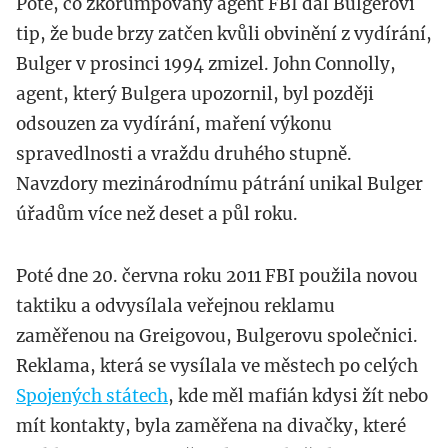
Poté, co zkorumpovaný agent FBI dal Bulgerovi
tip, že bude brzy zatčen kvůli obvinění z vydírání,
Bulger v prosinci 1994 zmizel. John Connolly,
agent, který Bulgera upozornil, byl později
odsouzen za vydírání, maření výkonu
spravedlnosti a vraždu druhého stupně.
Navzdory mezinárodnímu pátrání unikal Bulger
úřadům více než deset a půl roku.
Poté dne 20. června roku 2011 FBI použila novou
taktiku a odvysílala veřejnou reklamu
zaměřenou na Greigovou, Bulgerovu společnici.
Reklama, která se vysílala ve městech po celých
Spojených státech
, kde měl mafián kdysi žít nebo
mít kontakty, byla zaměřena na divačky, které