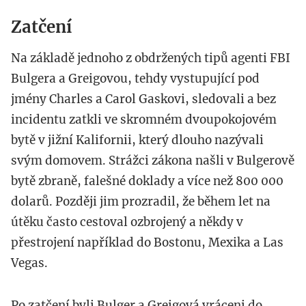
Zatčení
Na základě jednoho z obdržených tipů agenti FBI
Bulgera a Greigovou, tehdy vystupující pod
jmény Charles a Carol Gaskovi, sledovali a bez
incidentu zatkli ve skromném dvoupokojovém
bytě v jižní Kalifornii, který dlouho nazývali
svým domovem. Strážci zákona našli v Bulgerově
bytě zbraně, falešné doklady a více než 800 000
dolarů. Později jim prozradil, že během let na
útěku často cestoval ozbrojený a někdy v
přestrojení například do Bostonu, Mexika a Las
Vegas.
Po zatčení byli Bulger a Greigová vráceni do