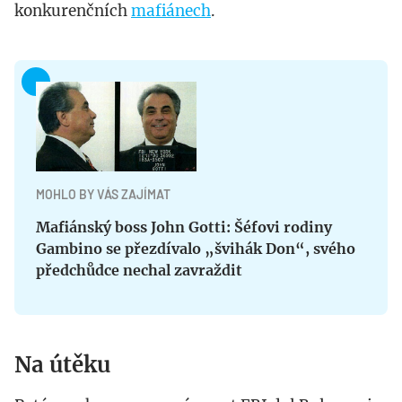
konkurenčních
mafiánech
.
MOHLO BY VÁS ZAJÍMAT
Mafiánský boss John Gotti: Šéfovi rodiny
Gambino se přezdívalo „švihák Don“, svého
předchůdce nechal zavraždit
Na útěku