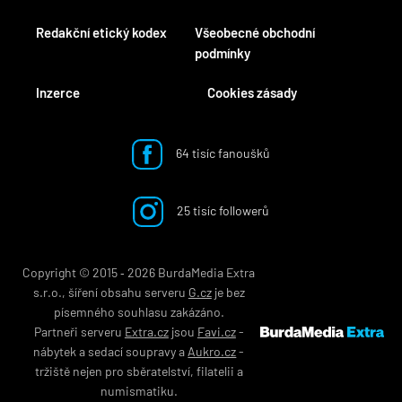
Redakční etický kodex
Všeobecné obchodní
podmínky
Inzerce
Cookies zásady
64 tisíc fanoušků
25 tisíc followerů
Copyright © 2015 ‐ 2026 BurdaMedia Extra
s.r.o., šíření obsahu serveru
G.cz
je bez
písemného souhlasu zakázáno.
Partneři serveru
Extra.cz
jsou
Favi.cz
-
nábytek
a
sedací soupravy
a
Aukro.cz
-
tržiště nejen pro
sběratelství
,
filatelii
a
numismatiku
.