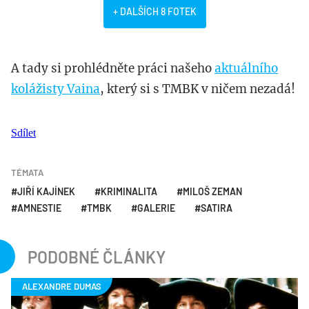
+ DALŠÍCH 8 FOTEK
A tady si prohlédněte práci našeho
aktuálního
kolážisty Vaina
, který si s TMBK v ničem nezadá!
Sdílet
TÉMATA
JIŘÍ KAJÍNEK
KRIMINALITA
MILOŠ ZEMAN
AMNESTIE
TMBK
GALERIE
SATIRA
PODOBNÉ ČLÁNKY