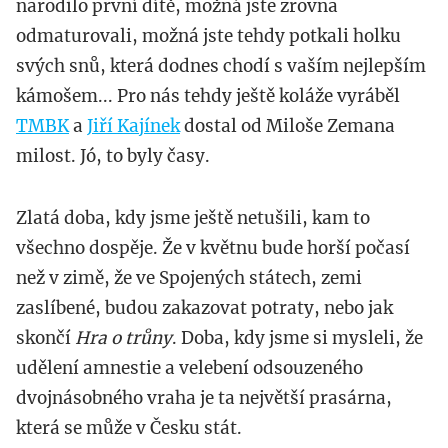
narodilo první dítě, možná jste zrovna
odmaturovali, možná jste tehdy potkali holku
svých snů, která dodnes chodí s vaším nejlepším
kámošem... Pro nás tehdy ještě koláže vyráběl
TMBK
a
Jiří Kajínek
dostal od Miloše Zemana
milost. Jó, to byly časy.
Zlatá doba, kdy jsme ještě netušili, kam to
všechno dospěje. Že v květnu bude horší počasí
než v zimě, že ve Spojených státech, zemi
zaslíbené, budou zakazovat potraty, nebo jak
skončí
Hra o trůny
. Doba, kdy jsme si mysleli, že
udělení amnestie a velebení odsouzeného
dvojnásobného vraha je ta největší prasárna,
která se může v Česku stát.