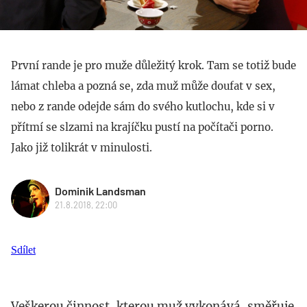
První rande je pro muže důležitý krok. Tam se totiž bude
lámat chleba a pozná se, zda muž může doufat v sex,
nebo z rande odejde sám do svého kutlochu, kde si v
přítmí se slzami na krajíčku pustí na počítači porno.
Jako již tolikrát v minulosti.
Dominik Landsman
21.8.2018, 22:00
Sdílet
Veškerou činnost, kterou muž vykonává, směřuje