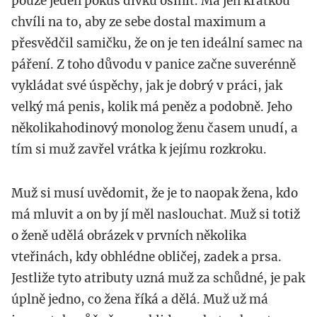
pouze jeden pokus dívku oslnit. Má jen krátkou
chvíli na to, aby ze sebe dostal maximum a
přesvědčil samičku, že on je ten ideální samec na
páření. Z toho důvodu v panice začne suverénně
vykládat své úspěchy, jak je dobrý v práci, jak
velký má penis, kolik má peněz a podobně. Jeho
několikahodinový monolog ženu časem unudí, a
tím si muž zavřel vrátka k jejímu rozkroku.
Muž si musí uvědomit, že je to naopak žena, kdo
má mluvit a on by jí měl naslouchat. Muž si totiž
o ženě udělá obrázek v prvních několika
vteřinách, kdy obhlédne obličej, zadek a prsa.
Jestliže tyto atributy uzná muž za schůdné, je pak
úplně jedno, co žena říká a dělá. Muž už má