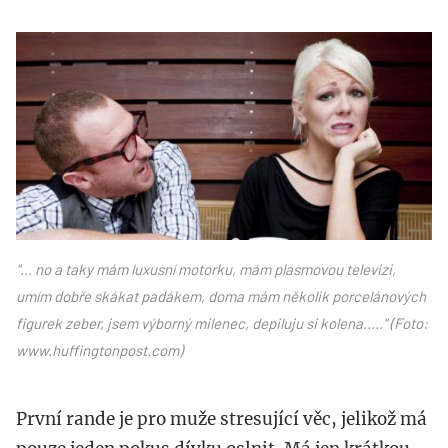
www.huffingtonpost.com_.jpg
"... no a taky mám luxusní motorku, mám plasmovou televizi,
umím dobře skákat padákem, doma mám několik porcelánových
figurek zeber, jsem výborný milenec, depiluju si kolena....." (Foto:
www.huffingtonpost.com)
První rande je pro muže stresující věc, jelikož má