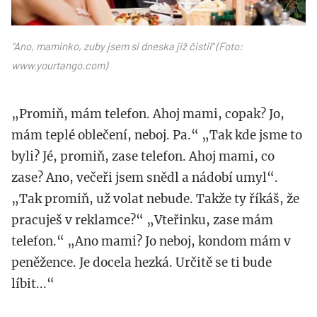
"Ano, maminko, zuby jsem si dneska již čistil" (Foto:
www.yourtango.com)
„Promiň, mám telefon. Ahoj mami, copak? Jo,
mám teplé oblečení, neboj. Pa.“ „Tak kde jsme to
byli? Jé, promiň, zase telefon. Ahoj mami, co
zase? Ano, večeři jsem snědl a nádobí umyl“.
„Tak promiň, už volat nebude. Takže ty říkáš, že
pracuješ v reklamce?“ „Vteřinku, zase mám
telefon.“ „Ano mami? Jo neboj, kondom mám v
peněžence. Je docela hezká. Určitě se ti bude
líbit...“