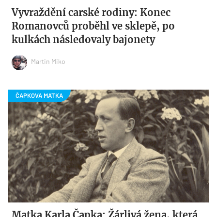
Vyvraždění carské rodiny: Konec
Romanovců proběhl ve sklepě, po
kulkách následovaly bajonety
Martin Miko
Matka Karla Čapka: Žárlivá žena, která