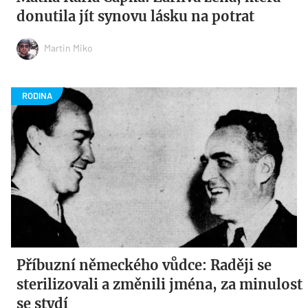
donutila jít synovu lásku na potrat
Martin Miko
Příbuzní německého vůdce: Raději se
sterilizovali a změnili jména, za minulost
se stydí