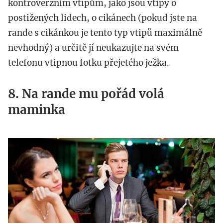
kontroverzním vtipům, jako jsou vtipy o
postižených lidech, o cikánech (pokud jste na
rande s cikánkou je tento typ vtipů maximálně
nevhodný) a určitě jí neukazujte na svém
telefonu vtipnou fotku přejetého ježka.
8. Na rande mu pořád volá
maminka
www.yourtango.com_.jpg