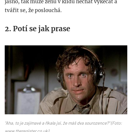
jasno, tak může ženu v klidu nechat vykecat a
tvářit se, že poslouchá.
2. Potí se jak prase
www.theregister.co_.uk_.jpg
"Aha, to je zajímavé a říkala jsi, že máš dva sourozence?" (Foto:
www.theregister.co.uk)