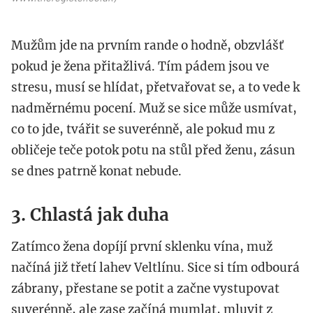
Mužům jde na prvním rande o hodně, obzvlášť
pokud je žena přitažlivá. Tím pádem jsou ve
stresu, musí se hlídat, přetvařovat se, a to vede k
nadměrnému pocení. Muž se sice může usmívat,
co to jde, tvářit se suverénně, ale pokud mu z
obličeje teče potok potu na stůl před ženu, zásun
se dnes patrně konat nebude.
3. Chlastá jak duha
Zatímco žena dopíjí první sklenku vína, muž
načíná již třetí lahev Veltlínu. Sice si tím odbourá
zábrany, přestane se potit a začne vystupovat
suverénně, ale zase začíná mumlat, mluvit z