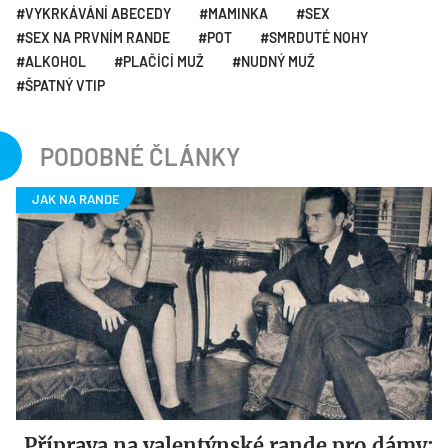
VYKRKÁVÁNÍ ABECEDY
MAMINKA
SEX
SEX NA PRVNÍM RANDE
POT
SMRDUTÉ NOHY
ALKOHOL
PLAČÍCÍ MUŽ
NUDNÝ MUŽ
ŠPATNÝ VTIP
PODOBNÉ ČLÁNKY
Příprava na valentýnské rande pro dámy: