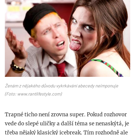
www.rantlifestyle.com_.jpg
Ženám z nějakého důvodu vykrkávání abecedy neimponuje
(Foto: www.rantlifestyle.com)
Trapné ticho není zrovna super. Pokud rozhovor
vede do slepé uličky a další téma se nenaskýtá, je
třeba nějaký klasický icebreak. Tím rozhodně ale