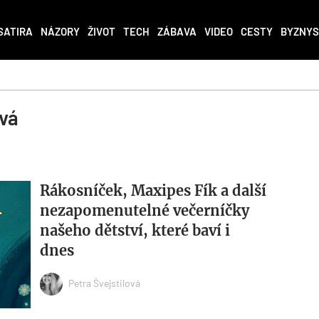
SATIRA
NÁZORY
ŽIVOT
TECH
ZÁBAVA
VIDEO
CESTY
BYZNYS
ová
Rákosníček, Maxipes Fík a další
nezapomenutelné večerníčky
našeho dětství, které baví i
dnes
Petra Švejstilová