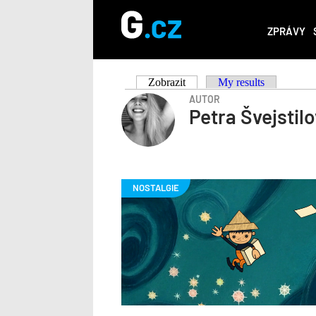
ZPRÁVY
Zobrazit
(aktivní záložka)
My results
Hlavní
AUTOR
Petra Švejstil
záložky