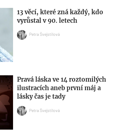
13 věcí, které zná každý, kdo
vyrůstal v 90. letech
Petra Švejstilová
Pravá láska ve 14 roztomilých
ilustracích aneb první máj a
lásky čas je tady
Petra Švejstilová