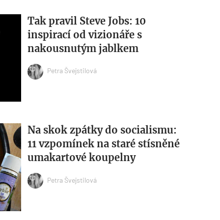
Tak pravil Steve Jobs: 10
inspirací od vizionáře s
nakousnutým jablkem
Petra Švejstilová
Na skok zpátky do socialismu:
11 vzpomínek na staré stísněné
umakartové koupelny
Petra Švejstilová