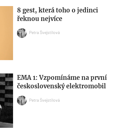
8 gest, která toho o jedinci
řeknou nejvíce
Petra Švejstilová
EMA 1: Vzpomínáme na první
československý elektromobil
Petra Švejstilová