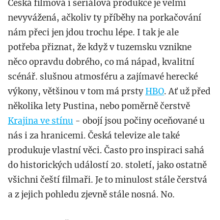
Česká filmová i seriálová produkce je velmi
nevyvážená, ačkoliv ty příběhy na porkačování
nám přeci jen jdou trochu lépe. I tak je ale
potřeba přiznat, že když v tuzemsku vznikne
něco opravdu dobrého, co má nápad, kvalitní
scénář. slušnou atmosféru a zajímavé herecké
výkony, většinou v tom má prsty
HBO
. Ať už před
několika lety Pustina, nebo poměrně čerstvě
Krajina ve stínu
- obojí jsou počiny oceňované u
nás i za hranicemi. Česká televize ale také
produkuje vlastní věci. Často pro inspiraci sahá
do historických událostí 20. století, jako ostatně
všichni čeští filmaři. Je to minulost stále čerstvá
a z jejich pohledu zjevně stále nosná. No.