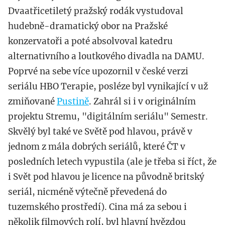
Dvaatřicetiletý pražský rodák vystudoval
hudebně-dramatický obor na Pražské
konzervatoři a poté absolvoval katedru
alternativního a loutkového divadla na DAMU.
Poprvé na sebe více upozornil v české verzi
seriálu HBO Terapie, posléze byl vynikající v už
zmiňované
Pustině
. Zahrál si i v originálním
projektu Stremu, "digitálním seriálu" Semestr.
Skvělý byl také ve Světě pod hlavou, právě v
jednom z mála dobrých seriálů, které ČT v
posledních letech vypustila (ale je třeba si říct, že
i Svět pod hlavou je licence na původně britský
seriál, nicméně výtečně převedená do
tuzemského prostředí). Cina má za sebou i
několik filmových rolí, byl hlavní hvězdou