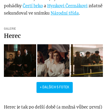
pohádky
Čertí brko
a
Hynkovi Čermákovi
zdatně
sekundoval ve snímku
Národní třída
.
GALERIE
Herec
+ DALŠÍCH 5 FOTEK
Herec je tak po delší době (a možná vůbec první)