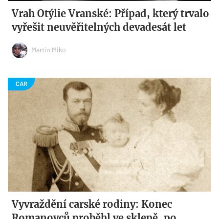
Vrah Otýlie Vranské: Případ, který trvalo
vyřešit neuvěřitelných devadesát let
Martin Miko
Vyvraždění carské rodiny: Konec
Romanovců proběhl ve sklepě, po