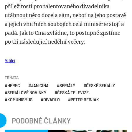
příležitostí pro talentovaného divadelníka
utáhnout něco docela sám, neboť na jeho postavě
a jejích vnitřních soubojích celá minisérie stojí a
padá. Jak to Cina zvládne, to postupně zjistíme
po tři následující nedělní večery.
Sdílet
TÉMATA
HEREC
JAN CINA
SERIÁLY
ČESKÉ SERIÁLY
SERIÁLOVÉ NOVINKY
ČESKÁ TELEVIZE
KOMUNISMUS
DIVADLO
PETER BEBJAK
PODOBNÉ ČLÁNKY