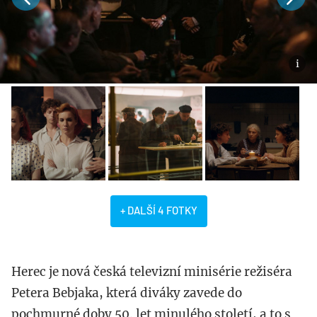
+ DALŠÍ 4 FOTKY
Herec je nová česká televizní minisérie režiséra
Petera Bebjaka, která diváky zavede do
pochmurné doby 50. let minulého století, a to s