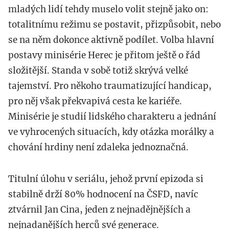
mladých lidí tehdy muselo volit stejně jako on:
totalitnímu režimu se postavit, přizpůsobit, nebo
se na něm dokonce aktivně podílet. Volba hlavní
postavy minisérie Herec je přitom ještě o řád
složitější. Standa v sobě totiž skrývá velké
tajemství. Pro někoho traumatizující handicap,
pro něj však překvapivá cesta ke kariéře.
Minisérie je studií lidského charakteru a jednání
ve vyhrocených situacích, kdy otázka morálky a
chování hrdiny není zdaleka jednoznačná.
Titulní úlohu v seriálu, jehož první epizoda si
stabilně drží 80% hodnocení na ČSFD, navíc
ztvárnil Jan Cina, jeden z nejnadějnějších a
nejnadanějších herců své generace.