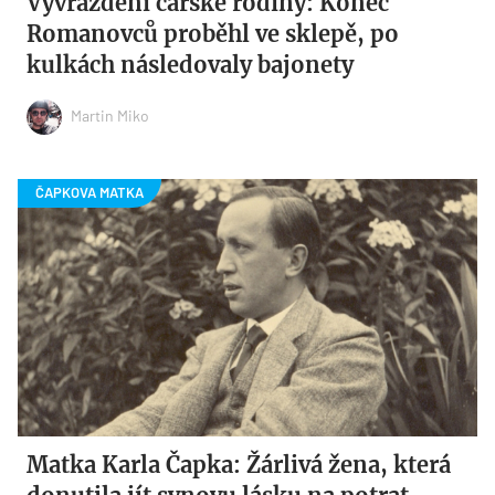
Vyvraždění carské rodiny: Konec
Romanovců proběhl ve sklepě, po
kulkách následovaly bajonety
Martin Miko
Matka Karla Čapka: Žárlivá žena, která