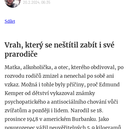
20.2.2024, 06:35
Sdílet
Vrah, který se neštítil zabít i své
prarodiče
Matka, alkoholička, a otec, kterého obdivoval, po
rozvodu rodičů zmizel a nenechal po sobě ani
vzkaz. Možná i tohle byly příčiny, proč Edmund
Kemper od dětství vykazoval známky
psychopatického a antisociálního chování vůči
zvířatům a později i lidem. Narodil se 18.
prosince 1948 v americkém Burbanku. Jako
novorozenec vážil neuvěřitelných 5,9 kilogramů