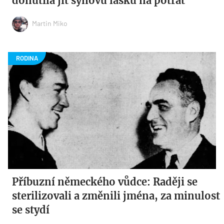
donutila jít synovu lásku na potrat
Martin Miko
Příbuzní německého vůdce: Raději se
sterilizovali a změnili jména, za minulost
se stydí