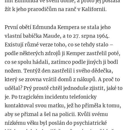
mít Edmunda ve svém domě, a proto jej poslala
žít k jeho prarodičům na ranč v Kalifornii.
První obětí Edmunda Kempera se stala jeho
vlastní babička Maude, a to 27. srpna 1964.
Existují různé verze toho, co se tehdy stalo –
podle některých zdrojů ji Kemper zastřelil poté,
co se spolu hádali, zatímco podle jiných ji bodl
nožem. Tentýž den zastřelil i svého dědečka,
který se zrovna vrátil domů z nákupů. A proč to
udělal? Prý prostě chtěl jednoduše zjistit, jaké to
je. Po tragickém incidentu telefonicky
kontaktoval svou matku, jež ho přiměla k tomu,
aby se přiznal a šel na policii. Kvůli svému
nízkému věku byl poslán do psychiatrické