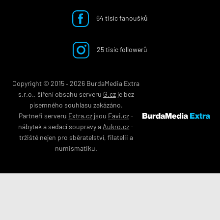
64 tisíc fanoušků
25 tisíc followerů
Copyright © 2015 ‐ 2026 BurdaMedia Extra
s.r.o., šíření obsahu serveru
G.cz
je bez
písemného souhlasu zakázáno.
Partneři serveru
Extra.cz
jsou
Favi.cz
-
nábytek
a
sedací soupravy
a
Aukro.cz
-
tržiště nejen pro
sběratelství
,
filatelii
a
numismatiku
.