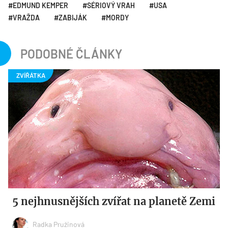
EDMUND KEMPER
SÉRIOVÝ VRAH
USA
VRAŽDA
ZABIJÁK
MORDY
PODOBNÉ ČLÁNKY
5 nejhnusnějších zvířat na planetě Zemi
Radka Pružinová