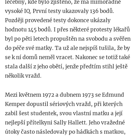
léčebny, kde bylo zjištěno, že má mimořádně
vysoké IQ. První testy ukazovaly 136 bodů.
Později provedené testy dokonce ukázaly
hodnotu 145 bodů. I přes některé protesty lékařů
byl po pěti letech propuštěn na svobodu a svěřen
do péče své matky. Ta už ale nejspíš tušila, že by
se k ní domů neměl vracet. Nakonec se totiž také
stala další z jeho obětí, jenže předtím stihl ještě
několik vražd.
Mezi květnem 1972 a dubnem 1973 se Edmund
Kemper dopustil sériových vražd, při kterých
zabil šest studentek, svou vlastní matku a její
nejlepší přítelkyni Sally Hallett. Jeho vražedné
útoky často následovaly po hádkách s matkou,