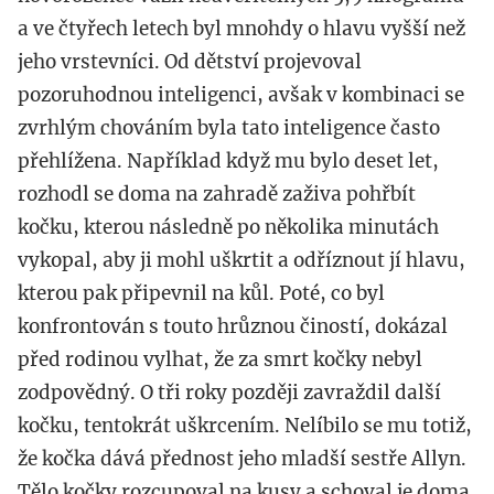
a ve čtyřech letech byl mnohdy o hlavu vyšší než
jeho vrstevníci. Od dětství projevoval
pozoruhodnou inteligenci, avšak v kombinaci se
zvrhlým chováním byla tato inteligence často
přehlížena. Například když mu bylo deset let,
rozhodl se doma na zahradě zaživa pohřbít
kočku, kterou následně po několika minutách
vykopal, aby ji mohl uškrtit a odříznout jí hlavu,
kterou pak připevnil na kůl. Poté, co byl
konfrontován s touto hrůznou čiností, dokázal
před rodinou vylhat, že za smrt kočky nebyl
zodpovědný. O tři roky později zavraždil další
kočku, tentokrát uškrcením. Nelíbilo se mu totiž,
že kočka dává přednost jeho mladší sestře Allyn.
Tělo kočky rozcupoval na kusy a schoval je doma