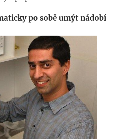
tomaticky po sobě umýt nádobí
.jpg