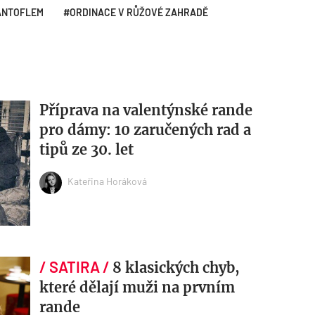
ANTOFLEM
ORDINACE V RŮŽOVÉ ZAHRADĚ
Příprava na valentýnské rande
pro dámy: 10 zaručených rad a
tipů ze 30. let
Kateřina Horáková
8 klasických chyb,
které dělají muži na prvním
rande