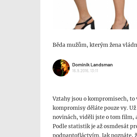
Běda mužům, kterým žena vládn
Dominik Landsman
16.9.2016, 13:11
Vztahy jsou o kompromisech, to v
kompromisy děláte pouze vy. Už js
novinách, viděli jste o tom film, 
Podle statistik je až osmdesát 
podpantofláctvím. Jak poznáte, ž