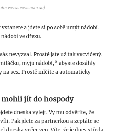
(Foto: www.news.com.au)
 vstanete a jdete si po sobě umýt nádobí.
nádobí ve dřezu.
ás nevyzval. Prostě jste už tak vycvičený.
 miláčku, myju nádobí,“ abyste dosáhly
y na sex. Prostě mlčíte a automaticky
e mohli jít do hospody
jdete dneska vylejt. Vy mu odvětíte, že
víli. Pak jdete za partnerkou a zeptáte se
 šel dneska večer ven. Víte, že je dnes středa