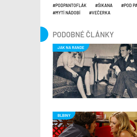
PODPANTOFLÁK
ŠIKANA
POD P
MYTÍ NÁDOBÍ
VEČERKA
PODOBNÉ ČLÁNKY