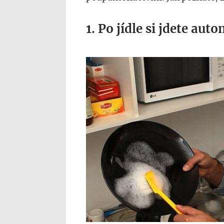
1. Po jídle si jdete au
www.news_.com_.au_