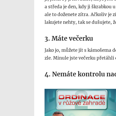
a středa je den, kdy ji škrabkou 
ale to doženete zítra. Ačkoliv je 
lakujete nehty, tak se dušujete, ž
3. Máte večerku
Jako jo, můžete jít s kámošema d
zle. Minule jste večerku přetáhl
4. Nemáte kontrolu nad
voyo.nova_.cz_.jpg