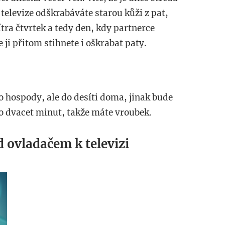
u televize odškrabáváte starou kůži z pat,
zítra čtvrtek a tedy den, kdy partnerce
e ji přitom stihnete i oškrabat paty.
o hospody, ale do desíti doma, jinak bude
i o dvacet minut, takže máte vroubek.
 ovladačem k televizi