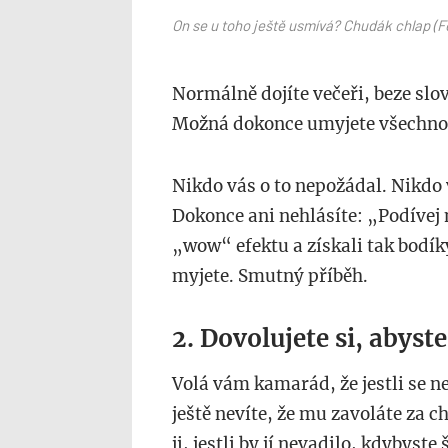
On se u toho ještě usmívá? Chudák chlap 
Normálně dojíte večeři, beze slov
Možná dokonce umyjete všechno 
Nikdo vás o to nepožádal. Nikdo v
Dokonce ani nehlásíte: „Podívej
„wow“ efektu a získali tak bodík
myjete. Smutný příběh.
2. Dovolujete si, abyst
Volá vám kamarád, že jestli se ne
ještě nevíte, že mu zavoláte za ch
ji, jestli by jí nevadilo, kdybyste