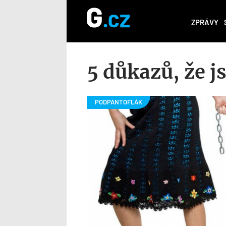
ZPRÁVY
5 důkazů, že j