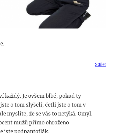
e.
Sdílet
í každý. Je ovšem blbé, pokud ty
te o tom slyšeli, četli jste o tom v
ale myslíte, že se vás to netýká. Omyl.
procent mužů přímo ohroženo
e jste podpantoflák.